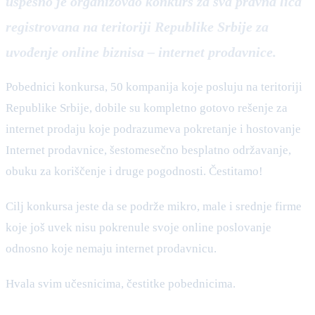
uspešno je organizovao konkurs za sva pravna lica
registrovana na teritoriji Republike Srbije za
uvođenje online biznisa – internet prodavnice.
Pobednici konkursa, 50 kompanija koje posluju na teritoriji
Republike Srbije, dobile su kompletno gotovo rešenje za
internet prodaju koje podrazumeva pokretanje i hostovanje
Internet prodavnice, šestomesečno besplatno održavanje,
obuku za koriščenje i druge pogodnosti. Čestitamo!
Cilj konkursa jeste da se podrže mikro, male i srednje firme
koje još uvek nisu pokrenule svoje online poslovanje
odnosno koje nemaju internet prodavnicu.
Hvala svim učesnicima, čestitke pobednicima.