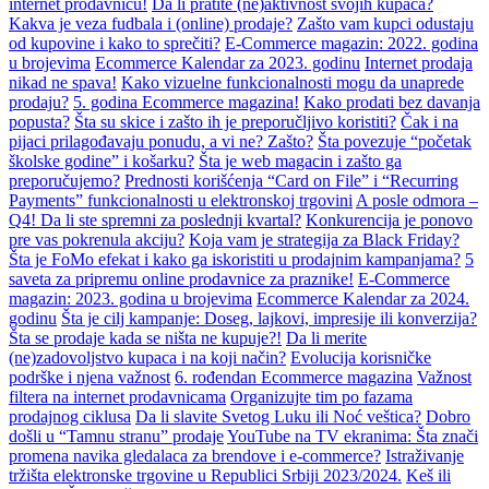
internet prodavnicu!
Da li pratite (ne)aktivnost svojih kupaca?
Kakva je veza fudbala i (online) prodaje?
Zašto vam kupci odustaju
od kupovine i kako to sprečiti?
E-Commerce magazin: 2022. godina
u brojevima
Ecommerce Kalendar za 2023. godinu
Internet prodaja
nikad ne spava!
Kako vizuelne funkcionalnosti mogu da unaprede
prodaju?
5. godina Ecommerce magazina!
Kako prodati bez davanja
popusta?
Šta su skice i zašto ih je preporučljivo koristiti?
Čak i na
pijaci prilagođavaju ponudu, a vi ne? Zašto?
Šta povezuje “početak
školske godine” i košarku?
Šta je web magacin i zašto ga
preporučujemo?
Prednosti korišćenja “Card on File” i “Recurring
Payments” funkcionalnosti u elektronskoj trgovini
A posle odmora –
Q4! Da li ste spremni za poslednji kvartal?
Konkurencija je ponovo
pre vas pokrenula akciju?
Koja vam je strategija za Black Friday?
Šta je FoMo efekat i kako ga iskoristiti u prodajnim kampanjama?
5
saveta za pripremu online prodavnice za praznike!
E-Commerce
magazin: 2023. godina u brojevima
Ecommerce Kalendar za 2024.
godinu
Šta je cilj kampanje: Doseg, lajkovi, impresije ili konverzija?
Šta se prodaje kada se ništa ne kupuje?!
Da li merite
(ne)zadovoljstvo kupaca i na koji način?
Evolucija korisničke
podrške i njena važnost
6. rođendan Ecommerce magazina
Važnost
filtera na internet prodavnicama
Organizujte tim po fazama
prodajnog ciklusa
Da li slavite Svetog Luku ili Noć veštica?
Dobro
došli u “Tamnu stranu” prodaje
YouTube na TV ekranima: Šta znači
promena navika gledalaca za brendove i e-commerce?
Istraživanje
tržišta elektronske trgovine u Republici Srbiji 2023/2024.
Keš ili