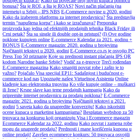
postojećih kupaca?
Kako da povećate broj novih kupaca pomoću
bonusa?
Šta je ROI, a šta je ROAS?
Novi način plaćanja (na
internetu) u Srbiji – IPS NBS
E-Commerce novine u 2020. godini
Kako da izaberem platformu za internet prodavnicu?
Šta predstavlja
termin “napuštena korpa” i kako se izračunava?
Preporuka
proizvoda kao jedna od efektnijih prodajnih tehnika
Black Friday ili
Crni petak?
Šta su single ili double opt-in pristupi?
(I) Ove godine
poklone kupujem online
E-commerce Kalendar za 2021. godinu +
BONUS
E-Commerce magazin: 2020. godina u brojevima
Najčitaniji tekstovi u 2020. godini
E-Commerce.co.rs je osvojio PC
Press Top 50 priznanje
Koje su prednosti instant plaćanja IPS QR
kodom Narodne banke Srbije?
Vodič za e-trgovce
Treći rođendan
E-Commerce magazina
Kako smanjiti povrat robe i zašto je to
važno?
Pojačalo Visa specijal EP11: Sadašnjost i budućnost e-
commerce kod nas
Upoznajte našeg Virtuelnog Asistenta
Online
klađenje kao elektronska trgovina
Ko više kupuje online – muškarci
ili žene?
Krsne slave kao teme prodajnih kampanja
Kako da
pripremite internet prodavnicu za prodaju poklona?
E-Commerce
magazin: 2021. godina u brojevima
Najčitaniji tekstovi u 2021.
godini
5 saveta kako da unapredite konverziju!
Kako iskoristiti
ocene kupaca u marketing kampanjama?
Besplatan webshop za 50
trgovaca na konkursu koji organizuju Visa i Ecommerce magazin
Ecommerce Kalendar za 2022. godinu
Kako povrat i zamena robe
mogu da unaprede prodaju?
Prednosti i mane korišćenja kupona u
online prodaji!
Završen ecommerce konkurs: 50 trgovaca osvojili