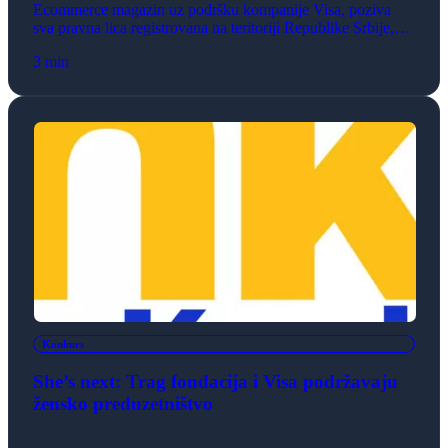
Ecommerce magazin uz podršku kompanije Visa, poziva
sva pravna lica registrovana na teritoriji Republike Srbije,
koja se bave maloprodajom robe i/ili usluga za svakodnevnu
3 min
potrošnju da dostave prijave za uvođenje online biznisa –
internet prodavnice. Pobednici konkursa dobijaju kompletno
gotovo rešenje za internet prodaju koje podrazumeva
pokretanje i hostovanje Internet prodavnice, šestomesečno
besplatno održavanje, obuku […]
Konkurs
She’s next: Trag fondacija i Visa podržavaju
žensko preduzetništvo