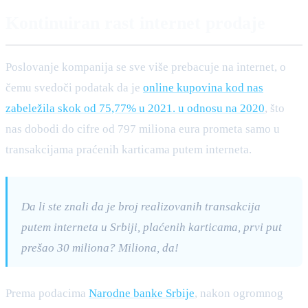
Kontinuiran rast internet prodaje
Poslovanje kompanija se sve više prebacuje na internet, o
čemu svedoči podatak da je
online kupovina kod nas
zabeležila skok od 75,77% u 2021. u odnosu na 2020
, što
nas dobodi do cifre od 797 miliona eura prometa samo u
transakcijama praćenih karticama putem interneta.
Da li ste znali da je broj realizovanih transakcija
putem interneta u Srbiji, plaćenih karticama, prvi put
prešao 30 miliona? Miliona, da!
Prema podacima
Narodne banke Srbije
, nakon ogromnog