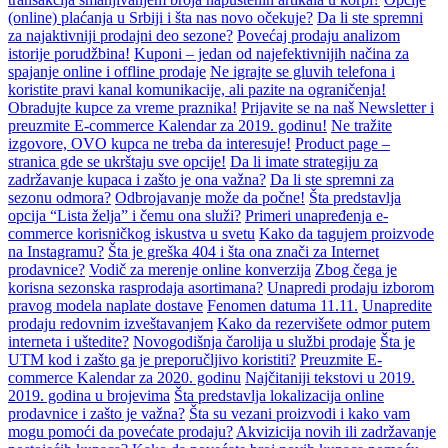
(online) plaćanja u Srbiji i šta nas novo očekuje?
Da li ste spremni
za najaktivniji prodajni deo sezone?
Povećaj prodaju analizom
istorije porudžbina!
Kuponi – jedan od najefektivnijih načina za
spajanje online i offline prodaje
Ne igrajte se gluvih telefona i
koristite pravi kanal komunikacije, ali pazite na ograničenja!
Obradujte kupce za vreme praznika!
Prijavite se na naš Newsletter i
preuzmite E-commerce Kalendar za 2019. godinu!
Ne tražite
izgovore, OVO kupca ne treba da interesuje!
Product page –
stranica gde se ukrštaju sve opcije!
Da li imate strategiju za
zadržavanje kupaca i zašto je ona važna?
Da li ste spremni za
sezonu odmora?
Odbrojavanje može da počne!
Šta predstavlja
opcija “Lista želja” i čemu ona služi?
Primeri unapređenja e-
commerce korisničkog iskustva u svetu
Kako da tagujem proizvode
na Instagramu?
Šta je greška 404 i šta ona znači za Internet
prodavnice?
Vodič za merenje online konverzija
Zbog čega je
korisna sezonska rasprodaja asortimana?
Unapredi prodaju izborom
pravog modela naplate dostave
Fenomen datuma 11.11.
Unapredite
prodaju redovnim izveštavanjem
Kako da rezervišete odmor putem
interneta i uštedite?
Novogodišnja čarolija u službi prodaje
Šta je
UTM kod i zašto ga je preporučljivo koristiti?
Preuzmite E-
commerce Kalendar za 2020. godinu
Najčitaniji tekstovi u 2019.
2019. godina u brojevima
Šta predstavlja lokalizacija online
prodavnice i zašto je važna?
Šta su vezani proizvodi i kako vam
mogu pomoći da povećate prodaju?
Akvizicija novih ili zadržavanje