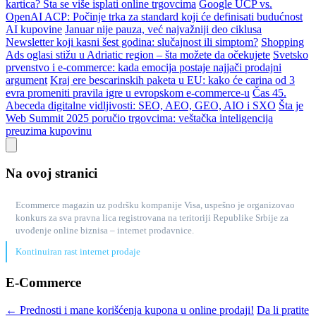
kartica? Šta se više isplati online trgovcima
Google UCP vs.
OpenAI ACP: Počinje trka za standard koji će definisati budućnost
AI kupovine
Januar nije pauza, već najvažniji deo ciklusa
Newsletter koji kasni šest godina: slučajnost ili simptom?
Shopping
Ads oglasi stižu u Adriatic region – šta možete da očekujete
Svetsko
prvenstvo i e-commerce: kada emocija postaje najjači prodajni
argument
Kraj ere bescarinskih paketa u EU: kako će carina od 3
evra promeniti pravila igre u evropskom e-commerce-u
Čas 45.
Abeceda digitalne vidljivosti: SEO, AEO, GEO, AIO i SXO
Šta je
Web Summit 2025 poručio trgovcima: veštačka inteligencija
preuzima kupovinu
Na ovoj stranici
Ecommerce magazin uz podršku kompanije Visa, uspešno je organizovao
konkurs za sva pravna lica registrovana na teritoriji Republike Srbije za
uvođenje online biznisa – internet prodavnice.
Kontinuiran rast internet prodaje
E-Commerce
← Prednosti i mane korišćenja kupona u online prodaji!
Da li pratite