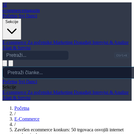
🛒
ecommerce
magazin
Početna
Svi članci
Sekcije
E-commerce
Za početnike
Marketing
Događaji
Intervjui & Analize
Alati & Servisi
Ctrl+K
Početna
Svi članci
Sekcije
E-commerce
Za početnike
Marketing
Događaji
Intervjui & Analize
Alati & Servisi
Početna
/
E-Commerce
/
Završen ecommerce konkurs: 50 trgovaca osvojili internet