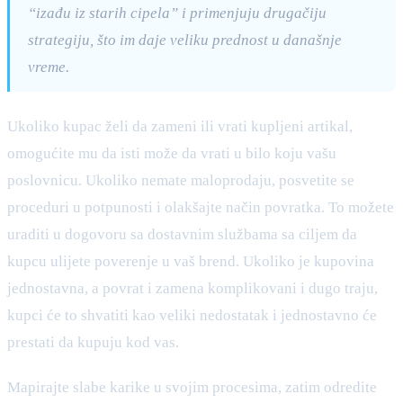
“izađu iz starih cipela” i primenjuju drugačiju
strategiju, što im daje veliku prednost u današnje
vreme.
Ukoliko kupac želi da zameni ili vrati kupljeni artikal,
omogućite mu da isti može da vrati u bilo koju vašu
poslovnicu. Ukoliko nemate maloprodaju, posvetite se
proceduri u potpunosti i olakšajte način povratka. To možete
uraditi u dogovoru sa dostavnim službama sa ciljem da
kupcu ulijete poverenje u vaš brend. Ukoliko je kupovina
jednostavna, a povrat i zamena komplikovani i dugo traju,
kupci će to shvatiti kao veliki nedostatak i jednostavno će
prestati da kupuju kod vas.
Mapirajte slabe karike u svojim procesima, zatim odredite