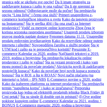
stranica gde se ukrštaju sve opcije!
Da li imate strategiju za
zadržavanje kupaca i zašto je ona važna?
Da li ste spremni za
sezonu odmora?
Odbrojavanje može da počne!
Šta predstavlja
opcija “Lista želja” i čemu ona služi?
Primeri unapređenja e-
commerce korisničkog iskustva u svetu
Kako da tagujem proizvode
na Instagramu?
Šta je greška 404 i šta ona znači za Internet
prodavnice?
Vodič za merenje online konverzija
Zbog čega je
korisna sezonska rasprodaja asortimana?
Unapredi prodaju izborom
pravog modela naplate dostave
Fenomen datuma 11.11.
Unapredite
prodaju redovnim izveštavanjem
Kako da rezervišete odmor putem
interneta i uštedite?
Novogodišnja čarolija u službi prodaje
Šta je
UTM kod i zašto ga je preporučljivo koristiti?
Preuzmite E-
commerce Kalendar za 2020. godinu
Najčitaniji tekstovi u 2019.
2019. godina u brojevima
Šta predstavlja lokalizacija online
prodavnice i zašto je važna?
Šta su vezani proizvodi i kako vam
mogu pomoći da povećate prodaju?
Akvizicija novih ili zadržavanje
postojećih kupaca?
Kako da povećate broj novih kupaca pomoću
bonusa?
Šta je ROI, a šta je ROAS?
Novi način plaćanja (na
internetu) u Srbiji – IPS NBS
E-Commerce novine u 2020. godini
Kako da izaberem platformu za internet prodavnicu?
Šta predstavlja
termin “napuštena korpa” i kako se izračunava?
Preporuka
proizvoda kao jedna od efektnijih prodajnih tehnika
Black Friday ili
Crni petak?
Šta su single ili double opt-in pristupi?
(I) Ove godine
poklone kupujem online
E-commerce Kalendar za 2021. godinu +
BONUS
E-Commerce magazin: 2020. godina u brojevima