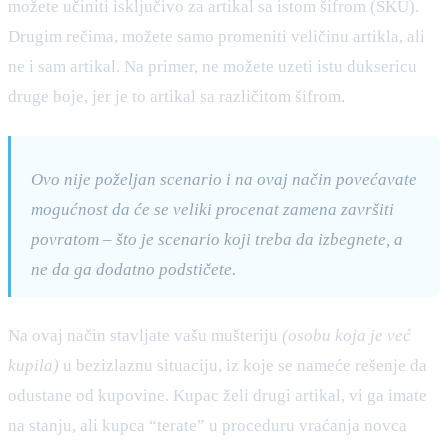
možete učiniti isključivo za artikal sa istom šifrom (SKU).
Drugim rečima, možete samo promeniti veličinu artikla, ali
ne i sam artikal. Na primer, ne možete uzeti istu duksericu
druge boje, jer je to artikal sa različitom šifrom.
Ovo nije poželjan scenario i na ovaj način povećavate
mogućnost da će se veliki procenat zamena završiti
povratom – što je scenario koji treba da izbegnete, a
ne da ga dodatno podstičete.
Na ovaj način stavljate vašu mušteriju
(osobu koja je već
kupila)
u bezizlaznu situaciju, iz koje se nameće rešenje da
odustane od kupovine. Kupac želi drugi artikal, vi ga imate
na stanju, ali kupca “terate” u proceduru vraćanja novca