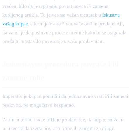
vraćen, bilo da je u pitanju povrat novca ili zamena
kupljenog artikla. To je veoma važan trenutak u
iskustvu
vašeg kupca
, a krucijalna za život vaše online prodaje. Ali,
na vama je da poslovne procese uredite kako bi se osigurala
prodaja i nastavilo poverenje u vašu prodavnicu.
Jednostavna procedura povrata i/ili
zamene robe
Imperativ je kupcu ponuditi da jednostavno vrati i/ili zameni
proizvod, po mogućstvu besplatno.
Zatim, ukoliko imate offline prodavnice, da kupac može na
licu mesta da izvrši povraćaj robe ili zamenu za drugi