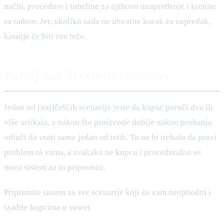
način, procedure i timeline za njihovo unapređenje i krenite
sa radom. Jer, ukoliko sada ne uhvatite korak za napredak,
kasnije će biti sve teže.
Parcijalna ili celovita zamena
Jedan od (naj)češćih scenarija jeste da kupac poruči dva ili
više artikala, a nakon što proizvode dobije nakon probanja
odluči da vrati samo jedan od istih. To ne bi trebalo da pravi
problem ni vama, a svakako ne kupcu i proceduralno se
mora sistem za to pripremiti.
Pripremite sistem za sve scenarije koji su vam neophodni i
izađite kupcima u susret.