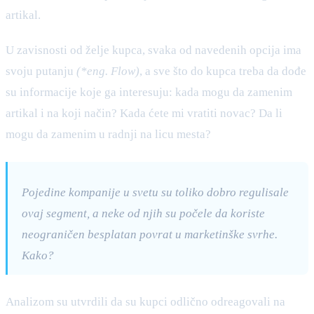
artikal.
U zavisnosti od želje kupca, svaka od navedenih opcija ima
svoju putanju
(*eng. Flow)
, a sve što do kupca treba da dođe
su informacije koje ga interesuju: kada mogu da zamenim
artikal i na koji način? Kada ćete mi vratiti novac? Da li
mogu da zamenim u radnji na licu mesta?
Pojedine kompanije u svetu su toliko dobro regulisale
ovaj segment, a neke od njih su počele da koriste
neograničen besplatan povrat u marketinške svrhe.
Kako?
Analizom su utvrdili da su kupci odlično odreagovali na