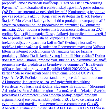
preporučujemo?
Prednosti korišćenja “Card on File” i “Recurring
Payments” funkcionalnosti u elektronskoj trgovini
A posle odmora –
Q4! Da li ste spremni za poslednji kvartal?
Konkurencija je ponovo
pre vas pokrenula akciju?
Koja vam je strategija za Black Friday?
Šta je FoMo efekat i kako ga iskoristiti u prodajnim kampanjama?
5
saveta za pripremu online prodavnice za praznike!
E-Commerce
magazin: 2023. godina u brojevima
Ecommerce Kalendar za 2024.
godinu
Šta je cilj kampanje: Doseg, lajkovi, impresije ili konverzija?
Šta se prodaje kada se ništa ne kupuje?!
Da li merite
(ne)zadovoljstvo kupaca i na koji način?
Evolucija korisničke
podrške i njena važnost
6. rođendan Ecommerce magazina
Važnost
filtera na internet prodavnicama
Organizujte tim po fazama
prodajnog ciklusa
Da li slavite Svetog Luku ili Noć veštica?
Dobro
došli u “Tamnu stranu” prodaje
YouTube na TV ekranima: Šta znači
promena navika gledalaca za brendove i e-commerce?
Istraživanje
tržišta elektronske trgovine u Republici Srbiji 2023/2024.
Keš ili
kartica? Šta se više isplati online trgovcima
Google UCP vs.
OpenAI ACP: Počinje trka za standard koji će definisati budućnost
AI kupovine
Januar nije pauza, već najvažniji deo ciklusa
Newsletter koji kasni šest godina: slučajnost ili simptom?
Shopping
Ads oglasi stižu u Adriatic region – šta možete da očekujete
Svetsko
prvenstvo i e-commerce: kada emocija postaje najjači prodajni
argument
Kraj ere bescarinskih paketa u EU: kako će carina od 3
evra promeniti pravila igre u evropskom e-commerce-u
Čas 45.
Abeceda digitalne vidljivosti: SEO, AEO, GEO, AIO i SXO
Šta je