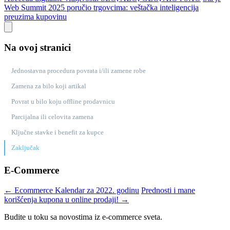
Web Summit 2025 poručio trgovcima: veštačka inteligencija
preuzima kupovinu
Na ovoj stranici
Jednostavna procedura povrata i/ili zamene robe
Zamena za bilo koji artikal
Povrat u bilo koju offline prodavnicu
Parcijalna ili celovita zamena
Ključne stavke i benefit za kupce
Zaključak
E-Commerce
← Ecommerce Kalendar za 2022. godinu
Prednosti i mane
korišćenja kupona u online prodaji! →
Budite u toku sa novostima iz e-commerce sveta.