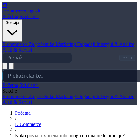
🛒
ecommerce
magazin
Početna
Svi članci
Sekcije
E-commerce
Za početnike
Marketing
Događaji
Intervjui & Analize
Alati & Servisi
Ctrl+K
Početna
Svi članci
Sekcije
E-commerce
Za početnike
Marketing
Događaji
Intervjui & Analize
Alati & Servisi
Početna
/
E-Commerce
/
Kako povrat i zamena robe mogu da unaprede prodaju?