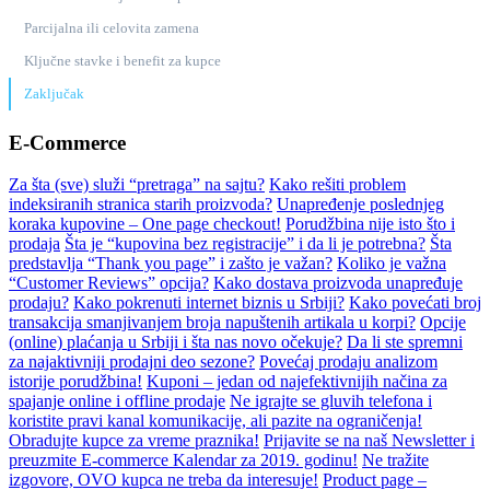
Parcijalna ili celovita zamena
Ključne stavke i benefit za kupce
Zaključak
E-Commerce
Za šta (sve) služi “pretraga” na sajtu?
Kako rešiti problem
indeksiranih stranica starih proizvoda?
Unapređenje poslednjeg
koraka kupovine – One page checkout!
Porudžbina nije isto što i
prodaja
Šta je “kupovina bez registracije” i da li je potrebna?
Šta
predstavlja “Thank you page” i zašto je važan?
Koliko je važna
“Customer Reviews” opcija?
Kako dostava proizvoda unapređuje
prodaju?
Kako pokrenuti internet biznis u Srbiji?
Kako povećati broj
transakcija smanjivanjem broja napuštenih artikala u korpi?
Opcije
(online) plaćanja u Srbiji i šta nas novo očekuje?
Da li ste spremni
za najaktivniji prodajni deo sezone?
Povećaj prodaju analizom
istorije porudžbina!
Kuponi – jedan od najefektivnijih načina za
spajanje online i offline prodaje
Ne igrajte se gluvih telefona i
koristite pravi kanal komunikacije, ali pazite na ograničenja!
Obradujte kupce za vreme praznika!
Prijavite se na naš Newsletter i
preuzmite E-commerce Kalendar za 2019. godinu!
Ne tražite
izgovore, OVO kupca ne treba da interesuje!
Product page –