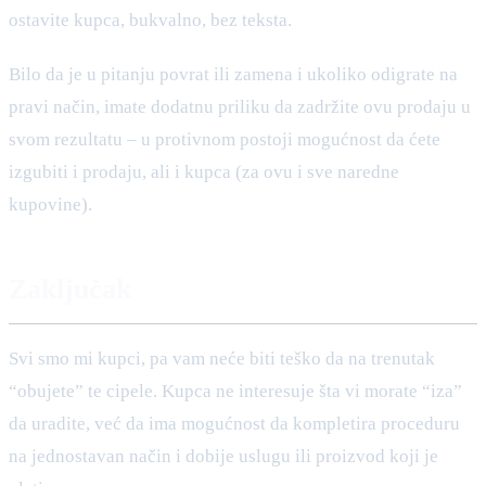
ostavite kupca, bukvalno, bez teksta.
Bilo da je u pitanju povrat ili zamena i ukoliko odigrate na
pravi način, imate dodatnu priliku da zadržite ovu prodaju u
svom rezultatu – u protivnom postoji mogućnost da ćete
izgubiti i prodaju, ali i kupca (za ovu i sve naredne
kupovine).
Zaključak
Svi smo mi kupci, pa vam neće biti teško da na trenutak
“obujete” te cipele. Kupca ne interesuje šta vi morate “iza”
da uradite, već da ima mogućnost da kompletira proceduru
na jednostavan način i dobije uslugu ili proizvod koji je