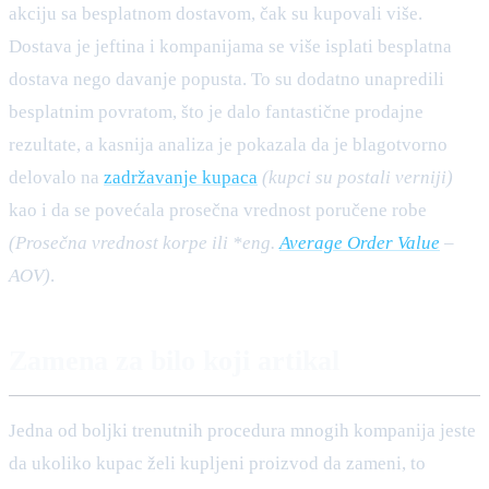
akciju sa besplatnom dostavom, čak su kupovali više.
Dostava je jeftina i kompanijama se više isplati besplatna
dostava nego davanje popusta. To su dodatno unapredili
besplatnim povratom, što je dalo fantastične prodajne
rezultate, a kasnija analiza je pokazala da je blagotvorno
delovalo na
zadržavanje kupaca
(kupci su postali verniji)
kao i da se povećala prosečna vrednost poručene robe
(Prosečna vrednost korpe ili *eng.
Average Order Value
–
AOV)
.
Zamena za bilo koji artikal
Jedna od boljki trenutnih procedura mnogih kompanija jeste
da ukoliko kupac želi kupljeni proizvod da zameni, to