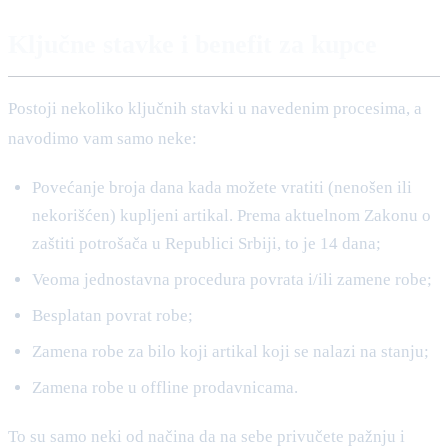
Ključne stavke i benefit za kupce
Postoji nekoliko ključnih stavki u navedenim procesima, a
navodimo vam samo neke:
Povećanje broja dana kada možete vratiti (nenošen ili
nekorišćen) kupljeni artikal. Prema aktuelnom Zakonu o
zaštiti potrošača u Republici Srbiji, to je 14 dana;
Veoma jednostavna procedura povrata i/ili zamene robe;
Besplatan povrat robe;
Zamena robe za bilo koji artikal koji se nalazi na stanju;
Zamena robe u offline prodavnicama.
To su samo neki od načina da na sebe privučete pažnju i