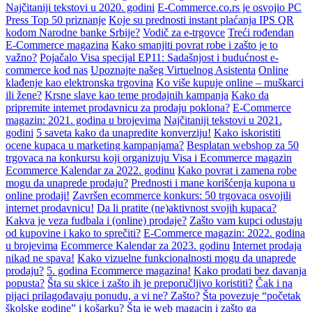
Najčitaniji tekstovi u 2020. godini
E-Commerce.co.rs je osvojio PC
Press Top 50 priznanje
Koje su prednosti instant plaćanja IPS QR
kodom Narodne banke Srbije?
Vodič za e-trgovce
Treći rođendan
E-Commerce magazina
Kako smanjiti povrat robe i zašto je to
važno?
Pojačalo Visa specijal EP11: Sadašnjost i budućnost e-
commerce kod nas
Upoznajte našeg Virtuelnog Asistenta
Online
klađenje kao elektronska trgovina
Ko više kupuje online – muškarci
ili žene?
Krsne slave kao teme prodajnih kampanja
Kako da
pripremite internet prodavnicu za prodaju poklona?
E-Commerce
magazin: 2021. godina u brojevima
Najčitaniji tekstovi u 2021.
godini
5 saveta kako da unapredite konverziju!
Kako iskoristiti
ocene kupaca u marketing kampanjama?
Besplatan webshop za 50
trgovaca na konkursu koji organizuju Visa i Ecommerce magazin
Ecommerce Kalendar za 2022. godinu
Kako povrat i zamena robe
mogu da unaprede prodaju?
Prednosti i mane korišćenja kupona u
online prodaji!
Završen ecommerce konkurs: 50 trgovaca osvojili
internet prodavnicu!
Da li pratite (ne)aktivnost svojih kupaca?
Kakva je veza fudbala i (online) prodaje?
Zašto vam kupci odustaju
od kupovine i kako to sprečiti?
E-Commerce magazin: 2022. godina
u brojevima
Ecommerce Kalendar za 2023. godinu
Internet prodaja
nikad ne spava!
Kako vizuelne funkcionalnosti mogu da unaprede
prodaju?
5. godina Ecommerce magazina!
Kako prodati bez davanja
popusta?
Šta su skice i zašto ih je preporučljivo koristiti?
Čak i na
pijaci prilagođavaju ponudu, a vi ne? Zašto?
Šta povezuje “početak
školske godine” i košarku?
Šta je web magacin i zašto ga