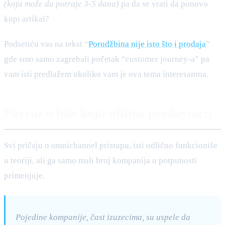
(koja može da potraje 3-5 dana)
pa da se vrati da ponovo
kupi artikal?
Podsetiću vas na tekst “
Porudžbina nije isto što i prodaja
”
gde smo samo zagrebali početak “customer journey-a” pa
vam isti predlažem ukoliko vam je ova tema interesantna.
Povrat u bilo koju offline prodavnicu
Svi pričaju o omnichannel pristupu, isti odlično funkcioniše
u teoriji, ali ga samo mali broj kompanija u potpunosti
primenjuje.
Pojedine kompanije, čast izuzecima, su uspele da