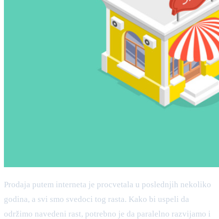
Prodaja putem interneta je procvetala u poslednjih nekoliko
godina, a svi smo svedoci tog rasta. Kako bi uspeli da
održimo navedeni rast, potrebno je da paralelno razvijamo i