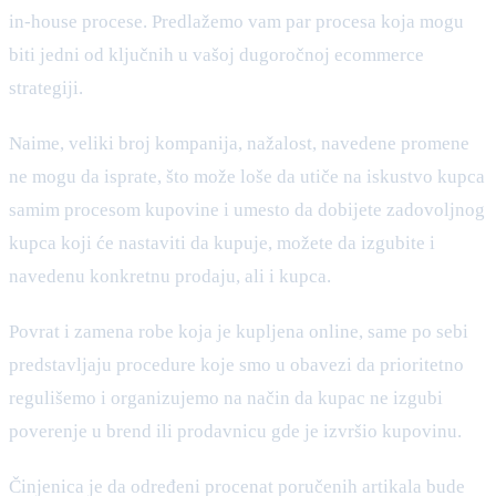
in-house procese. Predlažemo vam par procesa koja mogu
biti jedni od ključnih u vašoj dugoročnoj ecommerce
strategiji.
Naime, veliki broj kompanija, nažalost, navedene promene
ne mogu da isprate, što može loše da utiče na iskustvo kupca
samim procesom kupovine i umesto da dobijete zadovoljnog
kupca koji će nastaviti da kupuje, možete da izgubite i
navedenu konkretnu prodaju, ali i kupca.
Povrat i zamena robe koja je kupljena online, same po sebi
predstavljaju procedure koje smo u obavezi da prioritetno
regulišemo i organizujemo na način da kupac ne izgubi
poverenje u brend ili prodavnicu gde je izvršio kupovinu.
Činjenica je da određeni procenat poručenih artikala bude