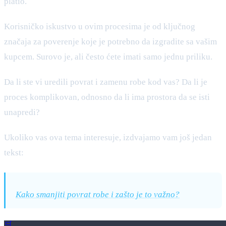
platio.
Korisničko iskustvo u ovim procesima je od ključnog
značaja za poverenje koje je potrebno da izgradite sa vašim
kupcem. Surovo je, ali često ćete imati samo jednu priliku.
Da li ste vi uredili povrat i zamenu robe kod vas? Da li je
proces komplikovan, odnosno da li ima prostora da se isti
unapredi?
Ukoliko vas ova tema interesuje, izdvajamo vam još jedan
tekst:
Kako smanjiti povrat robe i zašto je to važno?