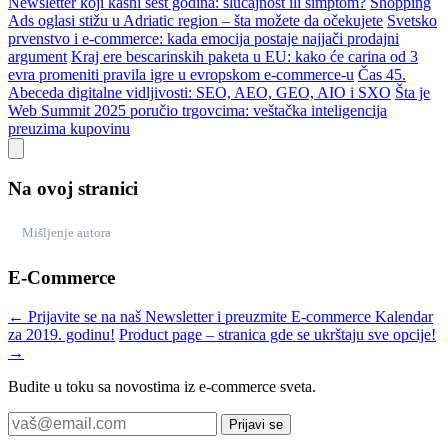
Newsletter koji kasni šest godina: slučajnost ili simptom?
Shopping
Ads oglasi stižu u Adriatic region – šta možete da očekujete
Svetsko
prvenstvo i e-commerce: kada emocija postaje najjači prodajni
argument
Kraj ere bescarinskih paketa u EU: kako će carina od 3
evra promeniti pravila igre u evropskom e-commerce-u
Čas 45.
Abeceda digitalne vidljivosti: SEO, AEO, GEO, AIO i SXO
Šta je
Web Summit 2025 poručio trgovcima: veštačka inteligencija
preuzima kupovinu
Na ovoj stranici
Mišljenje autora
E-Commerce
← Prijavite se na naš Newsletter i preuzmite E-commerce Kalendar
za 2019. godinu!
Product page – stranica gde se ukrštaju sve opcije!
→
Budite u toku sa novostima iz e-commerce sveta.
Prijavi se