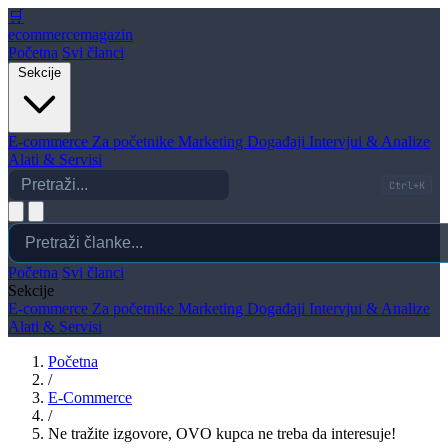
🛒
ecommerce
magazin
Početna
Svi članci
Sekcije
E-commerce
Za početnike
Marketing
Događaji
Intervjui & Analize
Alati & Servisi
Ctrl+K
Početna
Svi članci
Sekcije
E-commerce
Za početnike
Marketing
Događaji
Intervjui & Analize
Alati & Servisi
Početna
/
E-Commerce
/
Ne tražite izgovore, OVO kupca ne treba da interesuje!