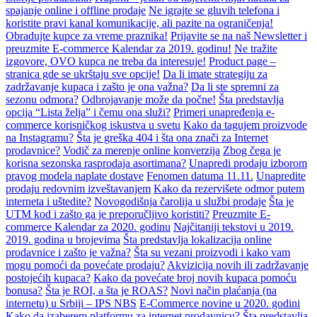
spajanje online i offline prodaje
Ne igrajte se gluvih telefona i
koristite pravi kanal komunikacije, ali pazite na ograničenja!
Obradujte kupce za vreme praznika!
Prijavite se na naš Newsletter i
preuzmite E-commerce Kalendar za 2019. godinu!
Ne tražite
izgovore, OVO kupca ne treba da interesuje!
Product page –
stranica gde se ukrštaju sve opcije!
Da li imate strategiju za
zadržavanje kupaca i zašto je ona važna?
Da li ste spremni za
sezonu odmora?
Odbrojavanje može da počne!
Šta predstavlja
opcija “Lista želja” i čemu ona služi?
Primeri unapređenja e-
commerce korisničkog iskustva u svetu
Kako da tagujem proizvode
na Instagramu?
Šta je greška 404 i šta ona znači za Internet
prodavnice?
Vodič za merenje online konverzija
Zbog čega je
korisna sezonska rasprodaja asortimana?
Unapredi prodaju izborom
pravog modela naplate dostave
Fenomen datuma 11.11.
Unapredite
prodaju redovnim izveštavanjem
Kako da rezervišete odmor putem
interneta i uštedite?
Novogodišnja čarolija u službi prodaje
Šta je
UTM kod i zašto ga je preporučljivo koristiti?
Preuzmite E-
commerce Kalendar za 2020. godinu
Najčitaniji tekstovi u 2019.
2019. godina u brojevima
Šta predstavlja lokalizacija online
prodavnice i zašto je važna?
Šta su vezani proizvodi i kako vam
mogu pomoći da povećate prodaju?
Akvizicija novih ili zadržavanje
postojećih kupaca?
Kako da povećate broj novih kupaca pomoću
bonusa?
Šta je ROI, a šta je ROAS?
Novi način plaćanja (na
internetu) u Srbiji – IPS NBS
E-Commerce novine u 2020. godini
Kako da izaberem platformu za internet prodavnicu?
Šta predstavlja