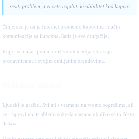
rešiti problem, a vi ćete izgubiti kredibilitet kod kupca!
Činjenica je da je Internet promenio kupovinu i način
komunikacije sa kupcima. Sada je sve drugačije.
Kupci se danas putem društvenih medija obraćaju
prodavnicama i svojim omiljenim brendovima.
Mišljenje autora
Ljudski je grešiti. Svi mi s vremena na vreme pogrešimo, ali
se i ispravimo. Problem može da nastane ukoliko se to često
dešava.