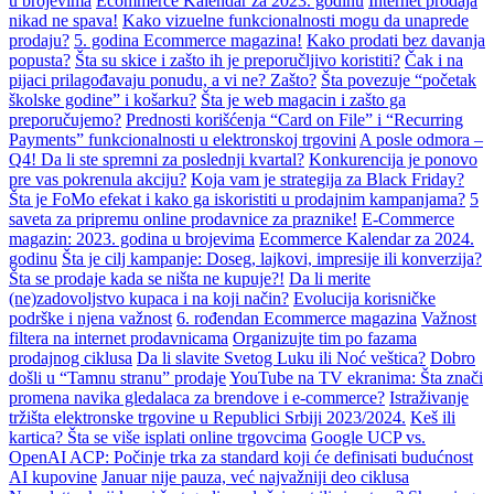
u brojevima
Ecommerce Kalendar za 2023. godinu
Internet prodaja
nikad ne spava!
Kako vizuelne funkcionalnosti mogu da unaprede
prodaju?
5. godina Ecommerce magazina!
Kako prodati bez davanja
popusta?
Šta su skice i zašto ih je preporučljivo koristiti?
Čak i na
pijaci prilagođavaju ponudu, a vi ne? Zašto?
Šta povezuje “početak
školske godine” i košarku?
Šta je web magacin i zašto ga
preporučujemo?
Prednosti korišćenja “Card on File” i “Recurring
Payments” funkcionalnosti u elektronskoj trgovini
A posle odmora –
Q4! Da li ste spremni za poslednji kvartal?
Konkurencija je ponovo
pre vas pokrenula akciju?
Koja vam je strategija za Black Friday?
Šta je FoMo efekat i kako ga iskoristiti u prodajnim kampanjama?
5
saveta za pripremu online prodavnice za praznike!
E-Commerce
magazin: 2023. godina u brojevima
Ecommerce Kalendar za 2024.
godinu
Šta je cilj kampanje: Doseg, lajkovi, impresije ili konverzija?
Šta se prodaje kada se ništa ne kupuje?!
Da li merite
(ne)zadovoljstvo kupaca i na koji način?
Evolucija korisničke
podrške i njena važnost
6. rođendan Ecommerce magazina
Važnost
filtera na internet prodavnicama
Organizujte tim po fazama
prodajnog ciklusa
Da li slavite Svetog Luku ili Noć veštica?
Dobro
došli u “Tamnu stranu” prodaje
YouTube na TV ekranima: Šta znači
promena navika gledalaca za brendove i e-commerce?
Istraživanje
tržišta elektronske trgovine u Republici Srbiji 2023/2024.
Keš ili
kartica? Šta se više isplati online trgovcima
Google UCP vs.
OpenAI ACP: Počinje trka za standard koji će definisati budućnost
AI kupovine
Januar nije pauza, već najvažniji deo ciklusa