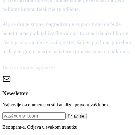
U više navrata smo ove i slične situacije rešavali slanjem
poklona kupcu. Reakcije su odlične.
Ali, sa druge strane, nagrađivanje kupaca treba da bude
benefit, a ne potkupljivačka valuta. To znači da ukoliko ste
često primorani da se izvinjavate i šaljete poklone, potrebno
je da energiju usmerite na interne procese, a ne na poklone.
Da li vi tražite izgovore?
Newsletter
Najnovije e-commerce vesti i analize, pravo u vaš inbox.
Prijavi se
Bez spam-a. Odjava u svakom trenutku.