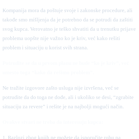
Kompanija mora da poštuje svoje i zakonske procedure, ali
takođe smo mišljenja da je potrebno da se potrudi da zaštiti
svog kupca. Verovatno je teško shvatiti da u trenutku prijave
problema uopšte nije važno ko je kriv, već kako rešiti
problem i situaciju u korist svih strana.
Potrudite se da u prvom planu ne bude “ko je kriv”, već
umesto toga “kako da rešimo problem”.
Ne tražite izgovore zašto usluga nije izvršena, već se
potrudite da do toga ne dođe, ali i ukoliko se desi, “zgrabite
situaciju za revere” i rešite je na najbolji mogući način.
Ovakve stvari ne treba da interesuju kupca:
1. Razlozi zbog kojih ne možete da isporučite robu na