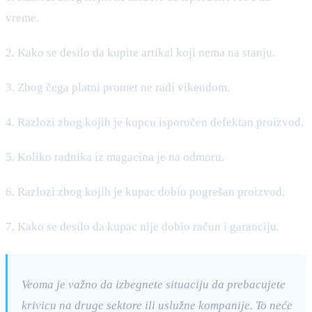
vreme.
2. Kako se desilo da kupite artikal koji nema na stanju.
3. Zbog čega platni promet ne radi vikendom.
4. Razlozi zbog kojih je kupcu isporučen defektan proizvod.
5. Koliko radnika iz magacina je na odmoru.
6. Razlozi zbog kojih je kupac dobio pogrešan proizvod.
7. Kako se desilo da kupac nije dobio račun i garanciju.
Veoma je važno da izbegnete situaciju da prebacujete
krivicu na druge sektore ili uslužne kompanije. To neće