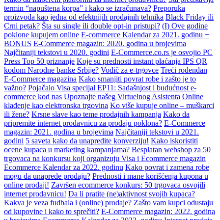
termin “napuštena korpa” i kako se izračunava?
Preporuka
proizvoda kao jedna od efektnijih prodajnih tehnika
Black Friday ili
Crni petak?
Šta su single ili double opt-in pristupi?
(I) Ove godine
poklone kupujem online
E-commerce Kalendar za 2021. godinu +
BONUS
E-Commerce magazin: 2020. godina u brojevima
Najčitaniji tekstovi u 2020. godini
E-Commerce.co.rs je osvojio PC
Press Top 50 priznanje
Koje su prednosti instant plaćanja IPS QR
kodom Narodne banke Srbije?
Vodič za e-trgovce
Treći rođendan
E-Commerce magazina
Kako smanjiti povrat robe i zašto je to
važno?
Pojačalo Visa specijal EP11: Sadašnjost i budućnost e-
commerce kod nas
Upoznajte našeg Virtuelnog Asistenta
Online
klađenje kao elektronska trgovina
Ko više kupuje online – muškarci
ili žene?
Krsne slave kao teme prodajnih kampanja
Kako da
pripremite internet prodavnicu za prodaju poklona?
E-Commerce
magazin: 2021. godina u brojevima
Najčitaniji tekstovi u 2021.
godini
5 saveta kako da unapredite konverziju!
Kako iskoristiti
ocene kupaca u marketing kampanjama?
Besplatan webshop za 50
trgovaca na konkursu koji organizuju Visa i Ecommerce magazin
Ecommerce Kalendar za 2022. godinu
Kako povrat i zamena robe
mogu da unaprede prodaju?
Prednosti i mane korišćenja kupona u
online prodaji!
Završen ecommerce konkurs: 50 trgovaca osvojili
internet prodavnicu!
Da li pratite (ne)aktivnost svojih kupaca?
Kakva je veza fudbala i (online) prodaje?
Zašto vam kupci odustaju
od kupovine i kako to sprečiti?
E-Commerce magazin: 2022. godina