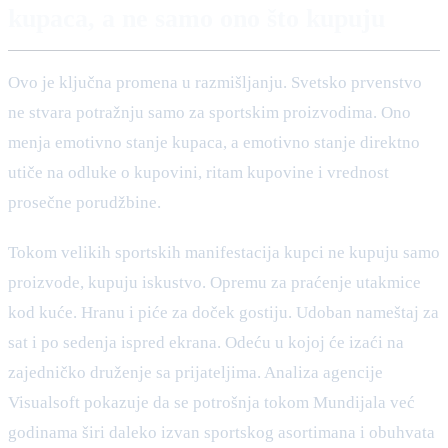
kupaca, a ne samo ono što kupuju
Ovo je ključna promena u razmišljanju. Svetsko prvenstvo
ne stvara potražnju samo za sportskim proizvodima. Ono
menja emotivno stanje kupaca, a emotivno stanje direktno
utiče na odluke o kupovini, ritam kupovine i vrednost
prosečne porudžbine.
Tokom velikih sportskih manifestacija kupci ne kupuju samo
proizvode, kupuju iskustvo. Opremu za praćenje utakmice
kod kuće. Hranu i piće za doček gostiju. Udoban nameštaj za
sat i po sedenja ispred ekrana. Odeću u kojoj će izaći na
zajedničko druženje sa prijateljima. Analiza agencije
Visualsoft pokazuje da se potrošnja tokom Mundijala već
godinama širi daleko izvan sportskog asortimana i obuhvata