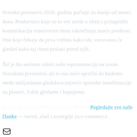
Svetsko prvenstvo 2026. godine počinje za manje od mesec
dana. Prodavnice koje su to već uzele u obzir i prilagodile
komunikaciju emotivnom ritmu takmičenja imaće prednost.
One koje čekaju da prvo vidimo kako ide, verovatno će
gledati kako taj ritam prolazi pored njih.
Žal je što nećemo videti našu reprezentaciju na ovom
Svetskom prvenstvu, ali to nas neće sprečiti da budemo
među milijardama gledalaca najveće sportske manifestacije
na planeti. A dok gledamo i kupujemo.
Želite da unapredite vaš online biznis?
Pogledajte sve naše
članke
— saveti, alati i strategije za e-commerce.