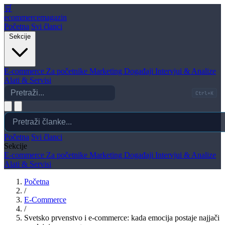
🛒
ecommerce
magazin
Početna
Svi članci
Sekcije
E-commerce
Za početnike
Marketing
Događaji
Intervjui & Analize
Alati & Servisi
Ctrl+K
Početna
Svi članci
Sekcije
E-commerce
Za početnike
Marketing
Događaji
Intervjui & Analize
Alati & Servisi
Početna
/
E-Commerce
/
Svetsko prvenstvo i e-commerce: kada emocija postaje najjači