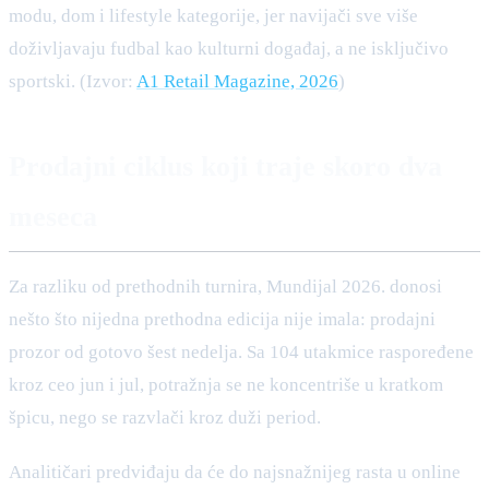
modu, dom i lifestyle kategorije, jer navijači sve više
doživljavaju fudbal kao kulturni događaj, a ne isključivo
sportski. (Izvor:
A1 Retail Magazine, 2026
)
Prodajni ciklus koji traje skoro dva
meseca
Za razliku od prethodnih turnira, Mundijal 2026. donosi
nešto što nijedna prethodna edicija nije imala: prodajni
prozor od gotovo šest nedelja. Sa 104 utakmice raspoređene
kroz ceo jun i jul, potražnja se ne koncentriše u kratkom
špicu, nego se razvlači kroz duži period.
Analitičari predviđaju da će do najsnažnijeg rasta u online