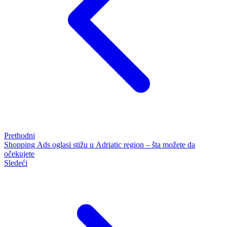
Prethodni
Shopping Ads oglasi stižu u Adriatic region – šta možete da
očekujete
Sledeći