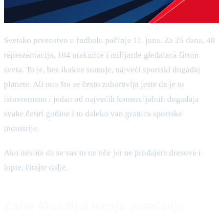
Svetsko prvenstvo u fudbalu počinje 11. juna. Za 25 dana, 48
reprezentacija, 104 utakmice i milijarde gledalaca širom
sveta. To je, bez ikakve sumnje, najveći sportski događaj
planete. Ali ono što se često zaboravlja jeste da je to
istovremeno i jedan od najvećih komercijalnih događaja
svake četiri godine i to daleko van granica sportske
industrije.
Ako mislite da se vas to ne tiče jer ne prodajete dresove i
lopte, čitajte dalje.
Zašto Mundijal menja ponašanje