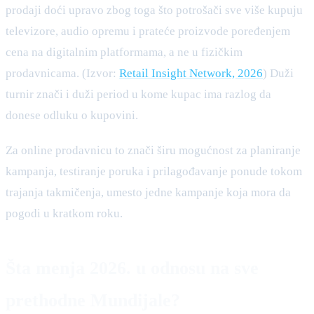
prodaji doći upravo zbog toga što potrošači sve više kupuju
televizore, audio opremu i prateće proizvode poređenjem
cena na digitalnim platformama, a ne u fizičkim
prodavnicama. (Izvor:
Retail Insight Network, 2026
) Duži
turnir znači i duži period u kome kupac ima razlog da
donese odluku o kupovini.
Za online prodavnicu to znači širu mogućnost za planiranje
kampanja, testiranje poruka i prilagođavanje ponude tokom
trajanja takmičenja, umesto jedne kampanje koja mora da
pogodi u kratkom roku.
Šta menja 2026. u odnosu na sve
prethodne Mundijale?