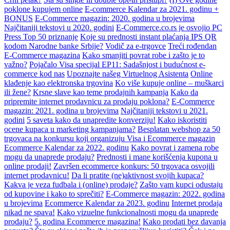
poklone kupujem online
E-commerce Kalendar za 2021. godinu +
BONUS
E-Commerce magazin: 2020. godina u brojevima
Najčitaniji tekstovi u 2020. godini
E-Commerce.co.rs je osvojio PC
Press Top 50 priznanje
Koje su prednosti instant plaćanja IPS QR
kodom Narodne banke Srbije?
Vodič za e-trgovce
Treći rođendan
E-Commerce magazina
Kako smanjiti povrat robe i zašto je to
važno?
Pojačalo Visa specijal EP11: Sadašnjost i budućnost e-
commerce kod nas
Upoznajte našeg Virtuelnog Asistenta
Online
klađenje kao elektronska trgovina
Ko više kupuje online – muškarci
ili žene?
Krsne slave kao teme prodajnih kampanja
Kako da
pripremite internet prodavnicu za prodaju poklona?
E-Commerce
magazin: 2021. godina u brojevima
Najčitaniji tekstovi u 2021.
godini
5 saveta kako da unapredite konverziju!
Kako iskoristiti
ocene kupaca u marketing kampanjama?
Besplatan webshop za 50
trgovaca na konkursu koji organizuju Visa i Ecommerce magazin
Ecommerce Kalendar za 2022. godinu
Kako povrat i zamena robe
mogu da unaprede prodaju?
Prednosti i mane korišćenja kupona u
online prodaji!
Završen ecommerce konkurs: 50 trgovaca osvojili
internet prodavnicu!
Da li pratite (ne)aktivnost svojih kupaca?
Kakva je veza fudbala i (online) prodaje?
Zašto vam kupci odustaju
od kupovine i kako to sprečiti?
E-Commerce magazin: 2022. godina
u brojevima
Ecommerce Kalendar za 2023. godinu
Internet prodaja
nikad ne spava!
Kako vizuelne funkcionalnosti mogu da unaprede
prodaju?
5. godina Ecommerce magazina!
Kako prodati bez davanja