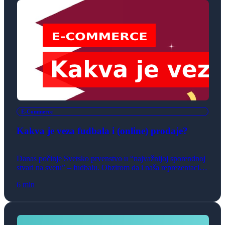
E-Commerce
Kakva je veza fudbala i (online) prodaje?
Danas počinje Svetsko prvenstvo u “najvažnijoj sporendnoj
stvari na svetu” – fudbalu. Obzirom da i naša reprezentacije
učestvuje na završnoj smotri najboljih fudbalskih
6 min
reprezentacija sveta, odgovor na pitanje iz naslova bi bilo –
emotivna! Moram priznati da ovde nema tačnih i ne tačnih
odgovora. Lično, prvo na pamet mi pada emocija. To je
jedan od […]