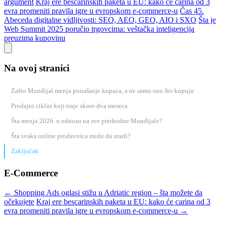
argument
Kraj ere bescarinskih paketa u EU: kako će carina od 3
evra promeniti pravila igre u evropskom e-commerce-u
Čas 45.
Abeceda digitalne vidljivosti: SEO, AEO, GEO, AIO i SXO
Šta je
Web Summit 2025 poručio trgovcima: veštačka inteligencija
preuzima kupovinu
Na ovoj stranici
Zašto Mundijal menja ponašanje kupaca, a ne samo ono što kupuju
Prodajni ciklus koji traje skoro dva meseca
Šta menja 2026. u odnosu na sve prethodne Mundijale?
Šta svaka online prodavnica može da uradi?
Zaključak
E-Commerce
← Shopping Ads oglasi stižu u Adriatic region – šta možete da
očekujete
Kraj ere bescarinskih paketa u EU: kako će carina od 3
evra promeniti pravila igre u evropskom e-commerce-u →