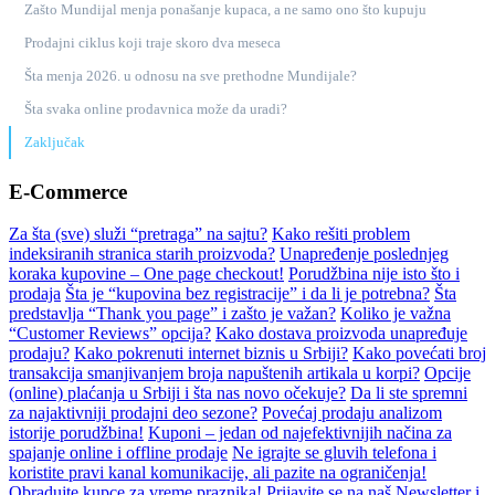
Zašto Mundijal menja ponašanje kupaca, a ne samo ono što kupuju
Prodajni ciklus koji traje skoro dva meseca
Šta menja 2026. u odnosu na sve prethodne Mundijale?
Šta svaka online prodavnica može da uradi?
Zaključak
E-Commerce
Za šta (sve) služi “pretraga” na sajtu?
Kako rešiti problem
indeksiranih stranica starih proizvoda?
Unapređenje poslednjeg
koraka kupovine – One page checkout!
Porudžbina nije isto što i
prodaja
Šta je “kupovina bez registracije” i da li je potrebna?
Šta
predstavlja “Thank you page” i zašto je važan?
Koliko je važna
“Customer Reviews” opcija?
Kako dostava proizvoda unapređuje
prodaju?
Kako pokrenuti internet biznis u Srbiji?
Kako povećati broj
transakcija smanjivanjem broja napuštenih artikala u korpi?
Opcije
(online) plaćanja u Srbiji i šta nas novo očekuje?
Da li ste spremni
za najaktivniji prodajni deo sezone?
Povećaj prodaju analizom
istorije porudžbina!
Kuponi – jedan od najefektivnijih načina za
spajanje online i offline prodaje
Ne igrajte se gluvih telefona i
koristite pravi kanal komunikacije, ali pazite na ograničenja!
Obradujte kupce za vreme praznika!
Prijavite se na naš Newsletter i