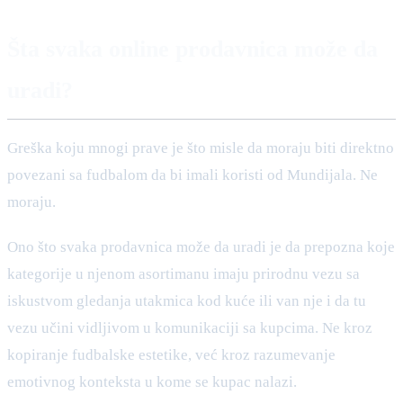
Šta svaka online prodavnica može da
uradi?
Greška koju mnogi prave je što misle da moraju biti direktno
povezani sa fudbalom da bi imali koristi od Mundijala. Ne
moraju.
Ono što svaka prodavnica može da uradi je da prepozna koje
kategorije u njenom asortimanu imaju prirodnu vezu sa
iskustvom gledanja utakmica kod kuće ili van nje i da tu
vezu učini vidljivom u komunikaciji sa kupcima. Ne kroz
kopiranje fudbalske estetike, već kroz razumevanje
emotivnog konteksta u kome se kupac nalazi.