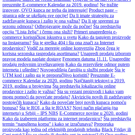
preuzmite E-commerce Kalendar za 2019. godinu!
Ne tražite
izgovore, OVO kupca ne treba da interesuje!
Product page –
stranica gde se ukrštaju sve opcije!
Da li imate strategiju za
zadržavanje kupaca i zašto je ona važna?
Da li ste spremni za
sezonu odmora?
Odbrojavanje može da počne!
Šta predstavlja
opcija “Lista želja” i čemu ona služi?
Primeri unapređenja e-
commerce korisničkog iskustva u svetu
Kako da tagujem proizvode
na Instagramu?
Šta je greška 404 i šta ona znači za Internet
prodavnice?
Vodič za merenje online konverzija
Zbog čega je
korisna sezonska rasprodaja asortimana?
Unapredi prodaju izborom
pravog modela naplate dostave
Fenomen datuma 11.11.
Unapredite
prodaju redovnim izveštavanjem
Kako da rezervišete odmor putem
interneta i uštedite?
Novogodišnja čarolija u službi prodaje
Šta je
UTM kod i zašto ga je preporučljivo koristiti?
Preuzmite E-
commerce Kalendar za 2020. godinu
Najčitaniji tekstovi u 2019.
2019. godina u brojevima
Šta predstavlja lokalizacija online
prodavnice i zašto je važna?
Šta su vezani proizvodi i kako vam
mogu pomoći da povećate prodaju?
Akvizicija novih ili zadržavanje
postojećih kupaca?
Kako da povećate broj novih kupaca pomoću
bonusa?
Šta je ROI, a šta je ROAS?
Novi način plaćanja (na
internetu) u Srbiji – IPS NBS
E-Commerce novine u 2020. godini
Kako da izaberem platformu za internet prodavnicu?
Šta predstavlja
termin “napuštena korpa” i kako se izračunava?
Preporuka
proizvoda kao jedna od efektnijih prodajnih tehnika
Black Friday ili
Crni petak?
Šta su single ili double opt-in pristupi?
(I) Ove godine