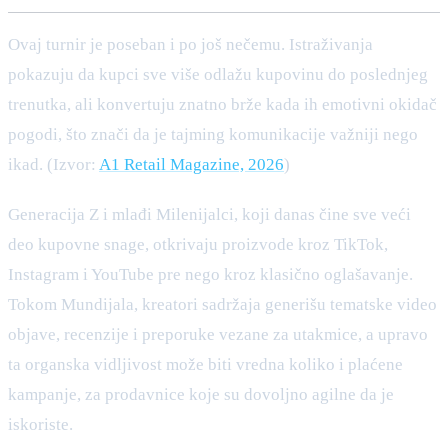
Ovaj turnir je poseban i po još nečemu. Istraživanja
pokazuju da kupci sve više odlažu kupovinu do poslednjeg
trenutka, ali konvertuju znatno brže kada ih emotivni okidač
pogodi, što znači da je tajming komunikacije važniji nego
ikad. (Izvor:
A1 Retail Magazine, 2026
)
Generacija Z i mlađi Milenijalci, koji danas čine sve veći
deo kupovne snage, otkrivaju proizvode kroz TikTok,
Instagram i YouTube pre nego kroz klasično oglašavanje.
Tokom Mundijala, kreatori sadržaja generišu tematske video
objave, recenzije i preporuke vezane za utakmice, a upravo
ta organska vidljivost može biti vredna koliko i plaćene
kampanje, za prodavnice koje su dovoljno agilne da je
iskoriste.