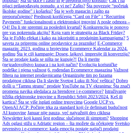
popusta?
Šta su skice i zašto ih je preporučljivo koristiti?
Čak i na
pijaci prilagođavaju ponudu, a vi ne? Zašto?
Šta povezuje “početak
školske godine” i košarku?
Šta je web magacin i zašto ga
preporučujemo?
Prednosti korišćenja “Card on File” i “Recurring
Payments” funkcionalnosti u elektronskoj trgovini
A posle odmora –
Q4! Da li ste spremni za poslednji kvartal?
Konkurencija je ponovo
pre vas pokrenula akciju?
Koja vam je strategija za Black Friday?
Šta je FoMo efekat i kako ga iskoristiti u prodajnim kampanjama?
5
saveta za pripremu online prodavnice za praznike!
E-Commerce
magazin: 2023. godina u brojevima
Ecommerce Kalendar za 2024.
godinu
Šta je cilj kampanje: Doseg, lajkovi, impresije ili konverzija?
Šta se prodaje kada se ništa ne kupuje?!
Da li merite
(ne)zadovoljstvo kupaca i na koji način?
Evolucija korisničke
podrške i njena važnost
6. rođendan Ecommerce magazina
Važnost
filtera na internet prodavnicama
Organizujte tim po fazama
prodajnog ciklusa
Da li slavite Svetog Luku ili Noć veštica?
Dobro
došli u “Tamnu stranu” prodaje
YouTube na TV ekranima: Šta znači
promena navika gledalaca za brendove i e-commerce?
Istraživanje
tržišta elektronske trgovine u Republici Srbiji 2023/2024.
Keš ili
kartica? Šta se više isplati online trgovcima
Google UCP vs.
OpenAI ACP: Počinje trka za standard koji će definisati budućnost
AI kupovine
Januar nije pauza, već najvažniji deo ciklusa
Newsletter koji kasni šest godina: slučajnost ili simptom?
Shopping
Ads oglasi stižu u Adriatic region – šta možete da očekujete
Svetsko
prvenstvo i e-commerce: kada emocija postaje najjači prodajni