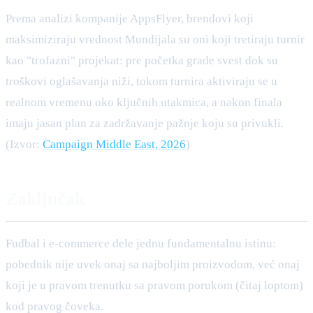
Prema analizi kompanije AppsFlyer, brendovi koji
maksimiziraju vrednost Mundijala su oni koji tretiraju turnir
kao "trofazni" projekat: pre početka grade svest dok su
troškovi oglašavanja niži, tokom turnira aktiviraju se u
realnom vremenu oko ključnih utakmica, a nakon finala
imaju jasan plan za zadržavanje pažnje koju su privukli.
(Izvor:
Campaign Middle East, 2026
)
Zaključak
Fudbal i e-commerce dele jednu fundamentalnu istinu:
pobednik nije uvek onaj sa najboljim proizvodom, već onaj
koji je u pravom trenutku sa pravom porukom (čitaj loptom)
kod pravog čoveka.