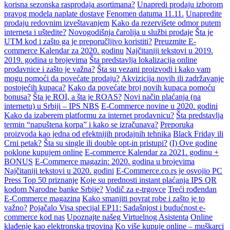
korisna sezonska rasprodaja asortimana?
Unapredi prodaju izborom
pravog modela naplate dostave
Fenomen datuma 11.11.
Unapredite
prodaju redovnim izveštavanjem
Kako da rezervišete odmor putem
interneta i uštedite?
Novogodišnja čarolija u službi prodaje
Šta je
UTM kod i zašto ga je preporučljivo koristiti?
Preuzmite E-
commerce Kalendar za 2020. godinu
Najčitaniji tekstovi u 2019.
2019. godina u brojevima
Šta predstavlja lokalizacija online
prodavnice i zašto je važna?
Šta su vezani proizvodi i kako vam
mogu pomoći da povećate prodaju?
Akvizicija novih ili zadržavanje
postojećih kupaca?
Kako da povećate broj novih kupaca pomoću
bonusa?
Šta je ROI, a šta je ROAS?
Novi način plaćanja (na
internetu) u Srbiji – IPS NBS
E-Commerce novine u 2020. godini
Kako da izaberem platformu za internet prodavnicu?
Šta predstavlja
termin “napuštena korpa” i kako se izračunava?
Preporuka
proizvoda kao jedna od efektnijih prodajnih tehnika
Black Friday ili
Crni petak?
Šta su single ili double opt-in pristupi?
(I) Ove godine
poklone kupujem online
E-commerce Kalendar za 2021. godinu +
BONUS
E-Commerce magazin: 2020. godina u brojevima
Najčitaniji tekstovi u 2020. godini
E-Commerce.co.rs je osvojio PC
Press Top 50 priznanje
Koje su prednosti instant plaćanja IPS QR
kodom Narodne banke Srbije?
Vodič za e-trgovce
Treći rođendan
E-Commerce magazina
Kako smanjiti povrat robe i zašto je to
važno?
Pojačalo Visa specijal EP11: Sadašnjost i budućnost e-
commerce kod nas
Upoznajte našeg Virtuelnog Asistenta
Online
klađenje kao elektronska trgovina
Ko više kupuje online – muškarci