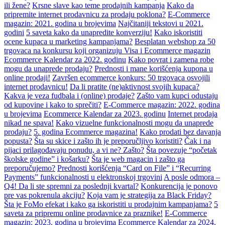
ili žene?
Krsne slave kao teme prodajnih kampanja
Kako da
pripremite internet prodavnicu za prodaju poklona?
E-Commerce
magazin: 2021. godina u brojevima
Najčitaniji tekstovi u 2021.
godini
5 saveta kako da unapredite konverziju!
Kako iskoristiti
ocene kupaca u marketing kampanjama?
Besplatan webshop za 50
trgovaca na konkursu koji organizuju Visa i Ecommerce magazin
Ecommerce Kalendar za 2022. godinu
Kako povrat i zamena robe
mogu da unaprede prodaju?
Prednosti i mane korišćenja kupona u
online prodaji!
Završen ecommerce konkurs: 50 trgovaca osvojili
internet prodavnicu!
Da li pratite (ne)aktivnost svojih kupaca?
Kakva je veza fudbala i (online) prodaje?
Zašto vam kupci odustaju
od kupovine i kako to sprečiti?
E-Commerce magazin: 2022. godina
u brojevima
Ecommerce Kalendar za 2023. godinu
Internet prodaja
nikad ne spava!
Kako vizuelne funkcionalnosti mogu da unaprede
prodaju?
5. godina Ecommerce magazina!
Kako prodati bez davanja
popusta?
Šta su skice i zašto ih je preporučljivo koristiti?
Čak i na
pijaci prilagođavaju ponudu, a vi ne? Zašto?
Šta povezuje “početak
školske godine” i košarku?
Šta je web magacin i zašto ga
preporučujemo?
Prednosti korišćenja “Card on File” i “Recurring
Payments” funkcionalnosti u elektronskoj trgovini
A posle odmora –
Q4! Da li ste spremni za poslednji kvartal?
Konkurencija je ponovo
pre vas pokrenula akciju?
Koja vam je strategija za Black Friday?
Šta je FoMo efekat i kako ga iskoristiti u prodajnim kampanjama?
5
saveta za pripremu online prodavnice za praznike!
E-Commerce
magazin: 2023. godina u brojevima
Ecommerce Kalendar za 2024.