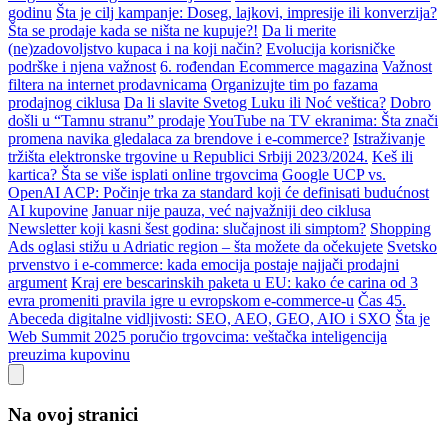
godinu
Šta je cilj kampanje: Doseg, lajkovi, impresije ili konverzija?
Šta se prodaje kada se ništa ne kupuje?!
Da li merite
(ne)zadovoljstvo kupaca i na koji način?
Evolucija korisničke
podrške i njena važnost
6. rođendan Ecommerce magazina
Važnost
filtera na internet prodavnicama
Organizujte tim po fazama
prodajnog ciklusa
Da li slavite Svetog Luku ili Noć veštica?
Dobro
došli u “Tamnu stranu” prodaje
YouTube na TV ekranima: Šta znači
promena navika gledalaca za brendove i e-commerce?
Istraživanje
tržišta elektronske trgovine u Republici Srbiji 2023/2024.
Keš ili
kartica? Šta se više isplati online trgovcima
Google UCP vs.
OpenAI ACP: Počinje trka za standard koji će definisati budućnost
AI kupovine
Januar nije pauza, već najvažniji deo ciklusa
Newsletter koji kasni šest godina: slučajnost ili simptom?
Shopping
Ads oglasi stižu u Adriatic region – šta možete da očekujete
Svetsko
prvenstvo i e-commerce: kada emocija postaje najjači prodajni
argument
Kraj ere bescarinskih paketa u EU: kako će carina od 3
evra promeniti pravila igre u evropskom e-commerce-u
Čas 45.
Abeceda digitalne vidljivosti: SEO, AEO, GEO, AIO i SXO
Šta je
Web Summit 2025 poručio trgovcima: veštačka inteligencija
preuzima kupovinu
Na ovoj stranici