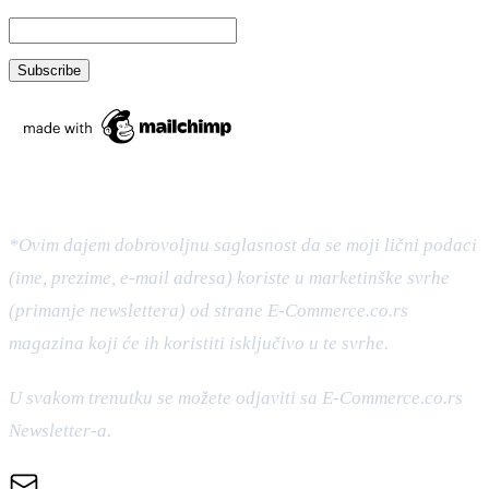
*Ovim dajem dobrovoljnu saglasnost da se moji lični podaci
(ime, prezime, e-mail adresa) koriste u marketinške svrhe
(primanje newslettera) od strane E-Commerce.co.rs
magazina koji će ih koristiti isključivo u te svrhe.
U svakom trenutku se možete odjaviti sa E-Commerce.co.rs
Newsletter-a.