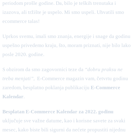
periodom prošle godine. Da, bilo je teških trenutaka i
izazova, ali tržište je uspelo. Mi smo uspeli. Uhvatili smo
ecommerce talas!
Uprkos svemu, imali smo znanja, energije i snage da godinu
uspešno privedemo kraju, što, moram priznati, nije bilo lako
posle 2020. godine.
S obzirom da smo zagovornici teze da
“dobru praksu ne
treba menjati”
, E-Commerce magazin vam, četvrtu godinu
zaredom, besplatno poklanja publikaciju
E-Commerce
Kalendar
.
Besplatan E-Commerce Kalendar za 2022. godinu
uključuje sve važne datume, kao i korisne savete za svaki
mesec, kako biste bili sigurni da nećete propustiti nijednu