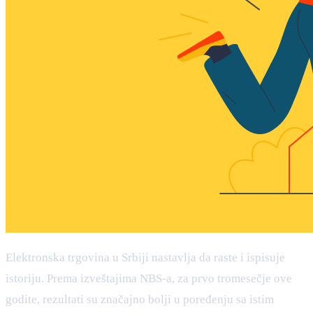
Elektronska trgovina u Srbiji nastavlja da raste i ispisuje
istoriju. Prema izveštajima NBS-a, za prvo tromesečje ove
godite, rezultati su značajno bolji u poređenju sa istim