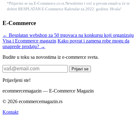
*Prijavite se na E-Commerce.co.rs Newsletter i već u prvom email-u će te
dobiti BESPLATAN E-Commerce Kalendar za 2022. godinu. Hvala!
E-Commerce
← Besplatan webshop za 50 trgovaca na konkursu koji organizuju
Visa i Ecommerce magazin
Kako povrat i zamena robe mogu da
unaprede prodaju? →
Budite u toku sa novostima iz e-commerce sveta.
Prijavi se
Prijavljeni ste!
ecommerce
magazin
— E-Commerce Magazin
© 2026 ecommercemagazin.rs
Kontakt