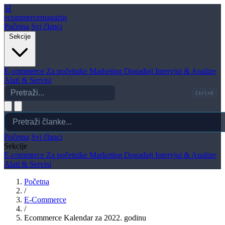
🛒
ecommerce
magazin
Početna
Svi članci
Sekcije
E-commerce
Za početnike
Marketing
Događaji
Intervjui & Analize
Alati & Servisi
Ctrl+K
Početna
Svi članci
Sekcije
E-commerce
Za početnike
Marketing
Događaji
Intervjui & Analize
Alati & Servisi
Početna
/
E-Commerce
/
Ecommerce Kalendar za 2022. godinu