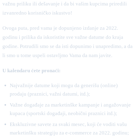
važnu priliku ili dešavanje i da bi vašim kupcima priredili
izvanredno korisničko iskustvo!
Ovoga puta, pred vama je dopunjeno izdanje za 2022.
godinu i prilika da iskoristite sve važne datume do kraja
godine. Potrudili smo se da isti dopunimo i unapredimo, a da
li smo u tome uspeli ostavljmo Vama da nam javite.
U kalendaru ćete pronaći:
Najvažnije datume koji mogu da generišu (online)
prodaju (praznici, važni datumi, itd.);
Važne događaje za marketinške kampanje i angažovanje
kupaca (sportski događaji, neobični praznici itd.);
Ekskluzivne savete za svaki mesec, koji će voditi vašu
marketinšku strategiju za e-commerce za 2022. godinu;