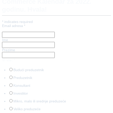
Commerce Kalendar za 2022.
godinu. Hvala!
*
indicates required
Email adresa
*
Ime
Prezime
Vi ste:
*
Budući preduzetnik
Preduzetnik
Konsultant
Investitor
Mikro, malo ili srednje preduzeće
Veliko preduzeće