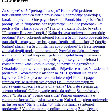
E-Commerce
Za šta (sve) služi “pretraga” na sajtu?
Kako rešiti problem
indeksiranih stranica starih proizvoda?
Unapređenje poslednjeg
koraka kupovine – One page checkout!
Porudžbina nije isto što i
prodaja
Šta je “kupovina bez registracije” i da li je potrebna?
Šta
predstavlja “Thank you page” i zašto je važan?
Koliko je važna
“Customer Reviews” opcija?
Kako dostava proizvoda unapređuje
prodaju?
Kako pokrenuti internet biznis u Srbiji?
Kako povećati broj
transakcija smanjivanjem broja napuštenih artikala u korpi?
Opcije
(online) plaćanja u Srbiji i šta nas novo očekuje?
Da li ste spremni
za najaktivniji prodajni deo sezone?
Povećaj prodaju analizom
istorije porudžbina!
Kuponi – jedan od najefektivnijih načina za
spajanje online i offline prodaje
Ne igrajte se gluvih telefona i
koristite pravi kanal komunikacije, ali pazite na ograničenja!
Obradujte kupce za vreme praznika!
Prijavite se na naš Newsletter i
preuzmite E-commerce Kalendar za 2019. godinu!
Ne tražite
izgovore, OVO kupca ne treba da interesuje!
Product page –
stranica gde se ukrštaju sve opcije!
Da li imate strategiju za
zadržavanje kupaca i zašto je ona važna?
Da li ste spremni za
sezonu odmora?
Odbrojavanje može da počne!
Šta predstavlja
opcija “Lista želja” i čemu ona služi?
Primeri unapređenja e-
commerce korisničkog iskustva u svetu
Kako da tagujem proizvode
na Instagramu?
Šta je greška 404 i šta ona znači za Internet
prodavnice?
Vodič za merenje online konverzija
Zbog čega je