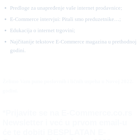
Predloge za unapređenje vaše internet prodavnice;
E-Commerce intervjui: Pitali smo preduzetnike…;
Edukacija o internet trgovini;
Najčitanije tekstove E-Commerce magazina u prethodnoj
godini.
Želimo Vam puno poslovnih i ličnih uspeha u Novoj 2022.
godini.
*Prijavite se na E-Commerce.co.rs
Newsletter i već u prvom email-u
će te dobiti BESPLATAN E-