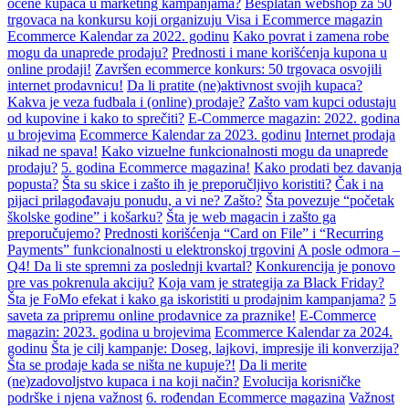
ocene kupaca u marketing kampanjama?
Besplatan webshop za 50
trgovaca na konkursu koji organizuju Visa i Ecommerce magazin
Ecommerce Kalendar za 2022. godinu
Kako povrat i zamena robe
mogu da unaprede prodaju?
Prednosti i mane korišćenja kupona u
online prodaji!
Završen ecommerce konkurs: 50 trgovaca osvojili
internet prodavnicu!
Da li pratite (ne)aktivnost svojih kupaca?
Kakva je veza fudbala i (online) prodaje?
Zašto vam kupci odustaju
od kupovine i kako to sprečiti?
E-Commerce magazin: 2022. godina
u brojevima
Ecommerce Kalendar za 2023. godinu
Internet prodaja
nikad ne spava!
Kako vizuelne funkcionalnosti mogu da unaprede
prodaju?
5. godina Ecommerce magazina!
Kako prodati bez davanja
popusta?
Šta su skice i zašto ih je preporučljivo koristiti?
Čak i na
pijaci prilagođavaju ponudu, a vi ne? Zašto?
Šta povezuje “početak
školske godine” i košarku?
Šta je web magacin i zašto ga
preporučujemo?
Prednosti korišćenja “Card on File” i “Recurring
Payments” funkcionalnosti u elektronskoj trgovini
A posle odmora –
Q4! Da li ste spremni za poslednji kvartal?
Konkurencija je ponovo
pre vas pokrenula akciju?
Koja vam je strategija za Black Friday?
Šta je FoMo efekat i kako ga iskoristiti u prodajnim kampanjama?
5
saveta za pripremu online prodavnice za praznike!
E-Commerce
magazin: 2023. godina u brojevima
Ecommerce Kalendar za 2024.
godinu
Šta je cilj kampanje: Doseg, lajkovi, impresije ili konverzija?
Šta se prodaje kada se ništa ne kupuje?!
Da li merite
(ne)zadovoljstvo kupaca i na koji način?
Evolucija korisničke
podrške i njena važnost
6. rođendan Ecommerce magazina
Važnost