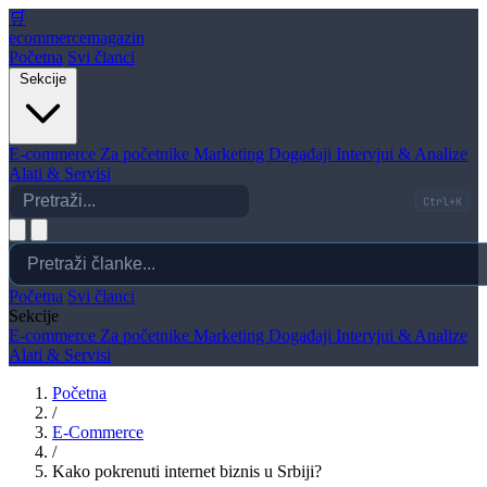
🛒
ecommerce
magazin
Početna
Svi članci
Sekcije
E-commerce
Za početnike
Marketing
Događaji
Intervjui & Analize
Alati & Servisi
Ctrl+K
Početna
Svi članci
Sekcije
E-commerce
Za početnike
Marketing
Događaji
Intervjui & Analize
Alati & Servisi
Početna
/
E-Commerce
/
Kako pokrenuti internet biznis u Srbiji?