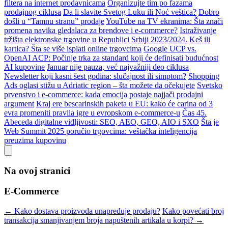
filtera na internet prodavnicama
Organizujte tim po fazama
prodajnog ciklusa
Da li slavite Svetog Luku ili Noć veštica?
Dobro
došli u “Tamnu stranu” prodaje
YouTube na TV ekranima: Šta znači
promena navika gledalaca za brendove i e-commerce?
Istraživanje
tržišta elektronske trgovine u Republici Srbiji 2023/2024.
Keš ili
kartica? Šta se više isplati online trgovcima
Google UCP vs.
OpenAI ACP: Počinje trka za standard koji će definisati budućnost
AI kupovine
Januar nije pauza, već najvažniji deo ciklusa
Newsletter koji kasni šest godina: slučajnost ili simptom?
Shopping
Ads oglasi stižu u Adriatic region – šta možete da očekujete
Svetsko
prvenstvo i e-commerce: kada emocija postaje najjači prodajni
argument
Kraj ere bescarinskih paketa u EU: kako će carina od 3
evra promeniti pravila igre u evropskom e-commerce-u
Čas 45.
Abeceda digitalne vidljivosti: SEO, AEO, GEO, AIO i SXO
Šta je
Web Summit 2025 poručio trgovcima: veštačka inteligencija
preuzima kupovinu
Na ovoj stranici
E-Commerce
← Kako dostava proizvoda unapređuje prodaju?
Kako povećati broj
transakcija smanjivanjem broja napuštenih artikala u korpi? →