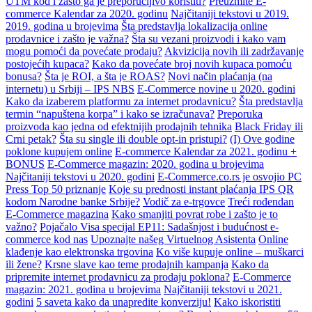
UTM kod i zašto ga je preporučljivo koristiti?
Preuzmite E-
commerce Kalendar za 2020. godinu
Najčitaniji tekstovi u 2019.
2019. godina u brojevima
Šta predstavlja lokalizacija online
prodavnice i zašto je važna?
Šta su vezani proizvodi i kako vam
mogu pomoći da povećate prodaju?
Akvizicija novih ili zadržavanje
postojećih kupaca?
Kako da povećate broj novih kupaca pomoću
bonusa?
Šta je ROI, a šta je ROAS?
Novi način plaćanja (na
internetu) u Srbiji – IPS NBS
E-Commerce novine u 2020. godini
Kako da izaberem platformu za internet prodavnicu?
Šta predstavlja
termin “napuštena korpa” i kako se izračunava?
Preporuka
proizvoda kao jedna od efektnijih prodajnih tehnika
Black Friday ili
Crni petak?
Šta su single ili double opt-in pristupi?
(I) Ove godine
poklone kupujem online
E-commerce Kalendar za 2021. godinu +
BONUS
E-Commerce magazin: 2020. godina u brojevima
Najčitaniji tekstovi u 2020. godini
E-Commerce.co.rs je osvojio PC
Press Top 50 priznanje
Koje su prednosti instant plaćanja IPS QR
kodom Narodne banke Srbije?
Vodič za e-trgovce
Treći rođendan
E-Commerce magazina
Kako smanjiti povrat robe i zašto je to
važno?
Pojačalo Visa specijal EP11: Sadašnjost i budućnost e-
commerce kod nas
Upoznajte našeg Virtuelnog Asistenta
Online
klađenje kao elektronska trgovina
Ko više kupuje online – muškarci
ili žene?
Krsne slave kao teme prodajnih kampanja
Kako da
pripremite internet prodavnicu za prodaju poklona?
E-Commerce
magazin: 2021. godina u brojevima
Najčitaniji tekstovi u 2021.
godini
5 saveta kako da unapredite konverziju!
Kako iskoristiti