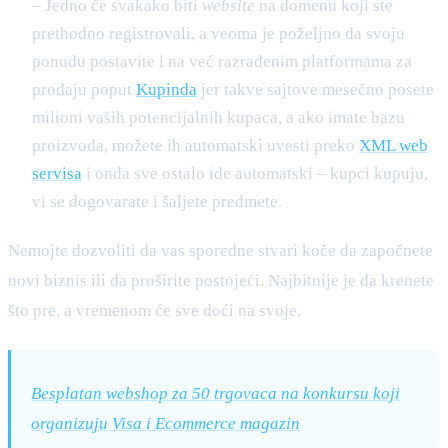
– Jedno će svakako biti
website
na domenu koji ste
prethodno registrovali, a veoma je poželjno da svoju
ponudu postavite i na već razrađenim platformama za
prodaju poput
Kupinda
jer takve sajtove mesečno posete
milioni vaših potencijalnih kupaca, a ako imate bazu
proizvoda, možete ih automatski uvesti preko
XML web
servisa
i onda sve ostalo ide automatski – kupci kupuju,
vi se dogovarate i šaljete predmete.
Nemojte dozvoliti da vas sporedne stvari koče da započnete
novi biznis ili da proširite postojeći. Najbitnije je da krenete
što pre, a vremenom će sve doći na svoje.
Besplatan webshop za 50 trgovaca na konkursu koji
organizuju Visa i Ecommerce magazin