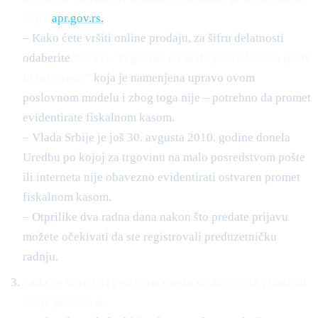
sajtu
apr.gov.rs.
– Kako ćete vršiti online prodaju, za šifru delatnosti
odaberite
“4791 – Trgovina na malo posredstvom pošte
ili interneta”
koja je namenjena upravo ovom
poslovnom modelu i zbog toga nije – potrebno da promet
evidentirate fiskalnom kasom.
– Vlada Srbije je još 30. avgusta 2010. godine donela
Uredbu po kojoj za trgovinu na malo posredstvom pošte
ili interneta nije obavezno evidentirati ostvaren promet
fiskalnom kasom.
– Otprilike dva radna dana nakon što predate prijavu
možete očekivati da ste registrovali preduzetničku
radnju.
Sada će Vam biti potrebno mesto na kom ćete plasirati
svoje proizvode.