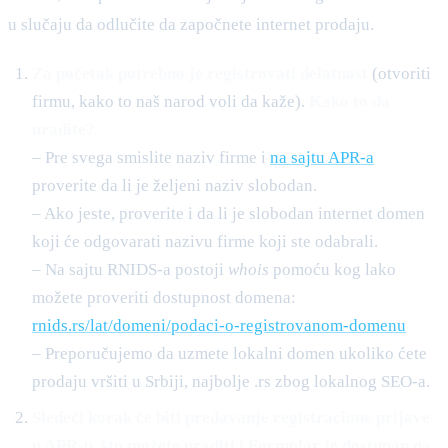
u slučaju da odlučite da započnete internet prodaju.
Za početak potrebno je registrovati delatnost
(otvoriti
firmu, kako to naš narod voli da kaže).
Kako to da
uradite?
– Pre svega smislite naziv firme i
na sajtu APR-a
proverite da li je željeni naziv slobodan.
– Ako jeste, proverite i da li je slobodan internet domen
koji će odgovarati nazivu firme koji ste odabrali.
– Na sajtu RNIDS-a postoji
whois
pomoću kog lako
možete proveriti dostupnost domena:
rnids.rs/lat/domeni/podaci-o-registrovanom-domenu
– Preporučujemo da uzmete lokalni domen ukoliko ćete
prodaju vršiti u Srbiji, najbolje .rs zbog lokalnog SEO-a.
Sledeći korak će biti predavanje registracione prijave
u APR-u, što možete uraditi i Formular je dostupan na