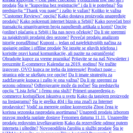
prodaja
Šta je “kupovina bez registracije” i da li je potrebna?
Šta
predstavlja “Thank you page” i zašto je važan?
Koliko je važna
“Customer Reviews” opcija?
Kako dostava proizvoda unapređuje
prodaju?
Kako pokrenuti internet biznis u Srbiji?
Kako povećati broj
transakcija smanjivanjem broja napuštenih artikala u korpi?
Opcije
(online) plaćanja u Srbiji i šta nas novo očekuje?
Da li ste spremni
za najaktivniji prodajni deo sezone?
Povećaj prodaju analizom
istorije porudžbina!
Kuponi – jedan od najefektivnijih načina za
spajanje online i offline prodaje
Ne igrajte se gluvih telefona i
koristite pravi kanal komunikacije, ali pazite na ograničenja!
Obradujte kupce za vreme praznika!
Prijavite se na naš Newsletter i
preuzmite E-commerce Kalendar za 2019. godinu!
Ne tražite
izgovore, OVO kupca ne treba da interesuje!
Product page –
stranica gde se ukrštaju sve opcije!
Da li imate strategiju za
zadržavanje kupaca i zašto je ona važna?
Da li ste spremni za
sezonu odmora?
Odbrojavanje može da počne!
Šta predstavlja
opcija “Lista želja” i čemu ona služi?
Primeri unapređenja e-
commerce korisničkog iskustva u svetu
Kako da tagujem proizvode
na Instagramu?
Šta je greška 404 i šta ona znači za Internet
prodavnice?
Vodič za merenje online konverzija
Zbog čega je
korisna sezonska rasprodaja asortimana?
Unapredi prodaju izborom
pravog modela naplate dostave
Fenomen datuma 11.11.
Unapredite
prodaju redovnim izveštavanjem
Kako da rezervišete odmor putem
interneta i uštedite?
Novogodišnja čarolija u službi prodaje
Šta je