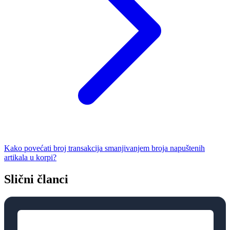
Kako povećati broj transakcija smanjivanjem broja napuštenih
artikala u korpi?
Slični članci