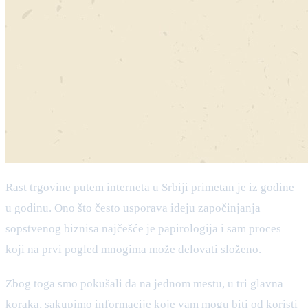
Rast trgovine putem interneta u Srbiji primetan je iz godine
u godinu. Ono što često usporava ideju započinjanja
sopstvenog biznisa najčešće je papirologija i sam proces
koji na prvi pogled mnogima može delovati složeno.
Zbog toga smo pokušali da na jednom mestu, u tri glavna
koraka, sakupimo informacije koje vam mogu biti od koristi