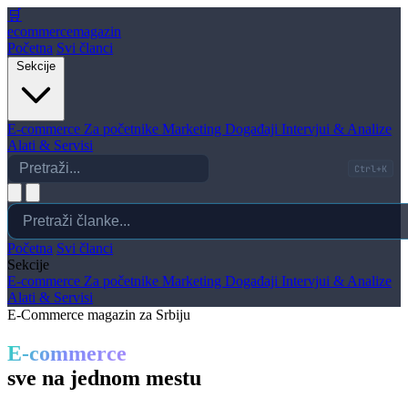
🛒
ecommerce
magazin
Početna
Svi članci
Sekcije
E-commerce
Za početnike
Marketing
Događaji
Intervjui & Analize
Alati & Servisi
Ctrl+K
Početna
Svi članci
Sekcije
E-commerce
Za početnike
Marketing
Događaji
Intervjui & Analize
Alati & Servisi
E-Commerce magazin za Srbiju
E-commerce
sve na jednom mestu