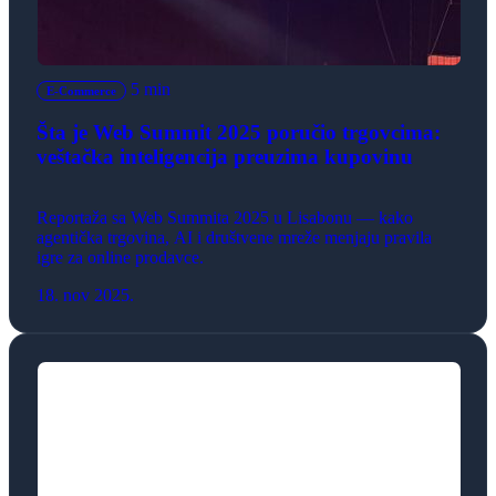
5 min
E-Commerce
Šta je Web Summit 2025 poručio trgovcima:
veštačka inteligencija preuzima kupovinu
Reportaža sa Web Summita 2025 u Lisabonu — kako
agentička trgovina, AI i društvene mreže menjaju pravila
igre za online prodavce.
18. nov 2025.