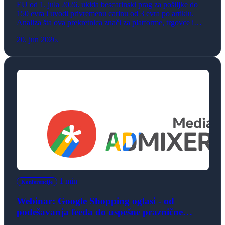
EU od 1. jula 2026. ukida bescarinski prag za pošiljke do
150 evra i uvodi privremenu carinu od 3 evra po artiklu.
Analiza šta ova prekretnica znači za platforme, trgovce i
potrošače na evropskom e-commerce tržištu.
20. jun 2026.
1 min
Konferencije
Webinar: Google Shopping oglasi - od
podešavanja feeda do uspešne praznične
sezone