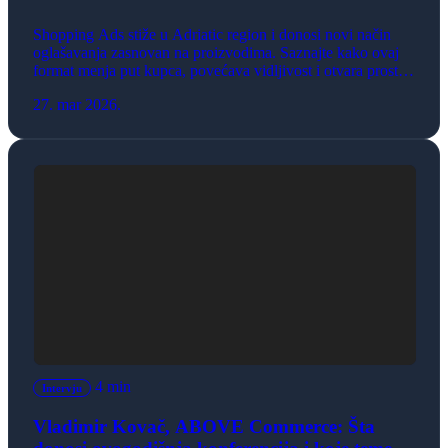
Shopping Ads stiže u Adriatic region i donosi novi način
oglašavanja zasnovan na proizvodima. Saznajte kako ovaj
format menja put kupca, povećava vidljivost i otvara prostor
za rast e-commerce biznisa.
27. mar 2026.
4 min
Intervju
Vladimir Kovač, ABOVE Commerce: Šta