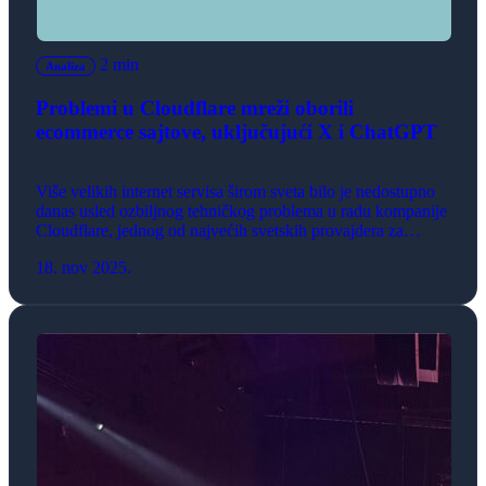
2 min
Analiza
Problemi u Cloudflare mreži oborili
ecommerce sajtove, uključujući X i ChatGPT
Više velikih internet servisa širom sveta bilo je nedostupno
danas usled ozbiljnog tehničkog problema u radu kompanije
Cloudflare, jednog od najvećih svetskih provajdera za
bezbednost i distribuciju internet saobraćaja. Prekid je počeo
18. nov 2025.
nešto pre 13 časova po našem vremenu, a korisnici iz
različitih zemalja prijavljivali su poteškoće u pristupu
platformama poput X-a (bivši Twitter), ChatGPT-a, […]