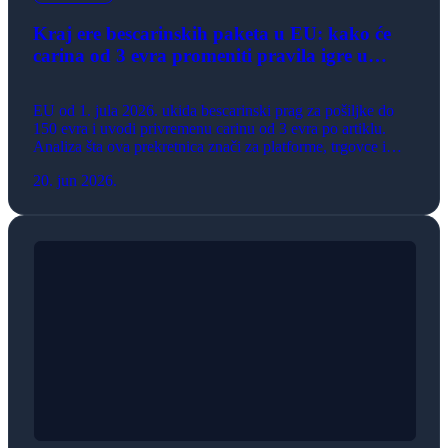
Kraj ere bescarinskih paketa u EU: kako će
carina od 3 evra promeniti pravila igre u
evropskom e-commerce-u
EU od 1. jula 2026. ukida bescarinski prag za pošiljke do
150 evra i uvodi privremenu carinu od 3 evra po artiklu.
Analiza šta ova prekretnica znači za platforme, trgovce i
potrošače na evropskom e-commerce tržištu.
20. jun 2026.