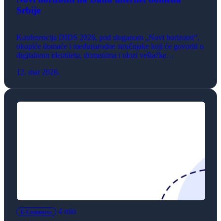
Srbije
Konferencija DIDS 2026, pod sloganom „Novi horizonti“,
okupiće domaće i međunarodne stručnjake koji će govoriti o
digitalnom identitetu, domenima i ulozi veštačke
inteligencije u savremenom poslovanju.
12. mar 2026.
4 min
E-Commerce