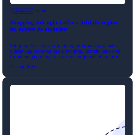
6 min
E-Commerce
Shopping Ads oglasi stižu u Adriatic region –
šta možete da očekujete
Shopping Ads stiže u Adriatic region i donosi novi način
oglašavanja zasnovan na proizvodima. Saznajte kako ovaj
format menja put kupca, povećava vidljivost i otvara prostor
za rast e-commerce biznisa.
27. mar 2026.