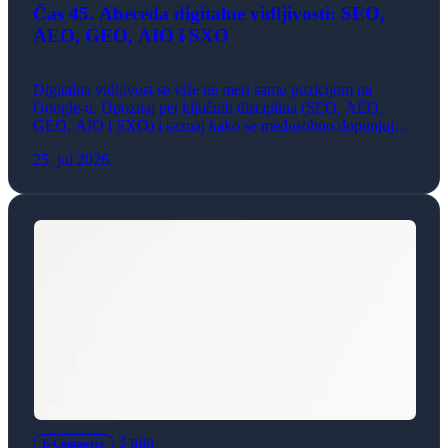
Čas 45. Abeceda digitalne vidljivosti: SEO,
AEO, GEO, AIO i SXO
Digitalna vidljivost se više ne meri samo pozicijom na
Google-u. Upoznaj pet ključnih disciplina (SEO, AEO,
GEO, AIO i SXO) i saznaj kako se međusobno dopunjuju u
eri veštačke inteligencije.
25. jul 2026.
3 min
E-Commerce