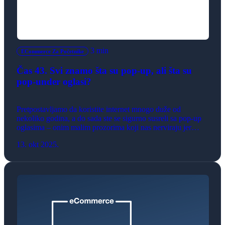
3 min
ECommerce Za Početnike
Čas 43. Svi znamo šta su pop-up, ali šta su
pop-under oglasi?
Pretpostavljamo da koristite internet mnogo duže od
nekoliko godina, a do sada ste se sigurno susreli sa pop-up
oglasima – onim malim prozorima koji nas nerviraju jer
„iskoče“ preko sadržaja, koji upravo čitamo. Zvuči poznato?
13. okt 2025.
Njihova pojava je bila toliko česta da su gotovo svi moderni
browseri (Chrome, Firefox, Safari…) danas opremljeni
ugrađenim blokatorima koji […]