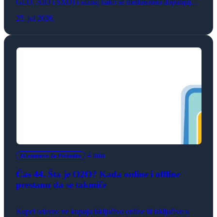
GEO, AIO i SXO) i saznaj kako se međusobno dopunjuju u
eri veštačke inteligencije.
25. jul 2026.
4 min
ECommerce Za Početnike
Čas 44. Šta je O2O? Kada online i offline
prestanu da se takmiče
Kupci odavno ne kupuju isključivo online ili isključivo u