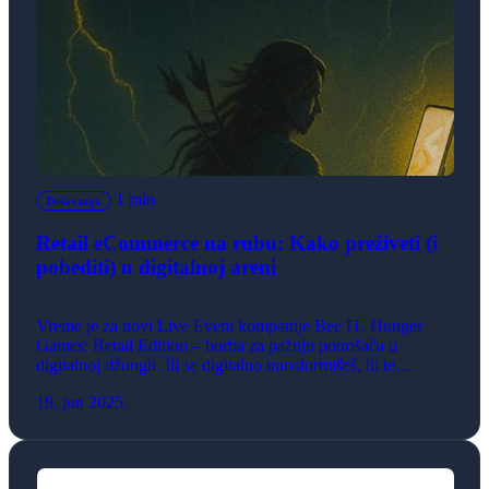
1 min
Dešavanja
Retail eCommerce na rubu: Kako preživeti (i
pobediti) u digitalnoj areni
Vreme je za novi Live Event kompanije Bee IT. Hunger
Games: Retail Edition – borba za pažnju potrošača u
digitalnoj džungli. Ili se digitalno transformišeš, ili te
konkurencija pregazi. Samo najbrži, najinovativniji i
19. jun 2025.
najsnažniji preživljavaju. Učesnici: Tina Hodkinson,
Account Executive Adriatics, Salesforce Srđan Plamenac,
Group Head of eCommerce Performance & Analitics, Sport
Vision Marjan Jorgić, […]