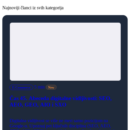
Najnoviji članci iz svih kategorija
5 min
E-Commerce
New
Čas 45. Abeceda digitalne vidljivosti: SEO,
AEO, GEO, AIO i SXO
Digitalna vidljivost se više ne meri samo pozicijom na
Google-u. Upoznaj pet ključnih disciplina (SEO, AEO,