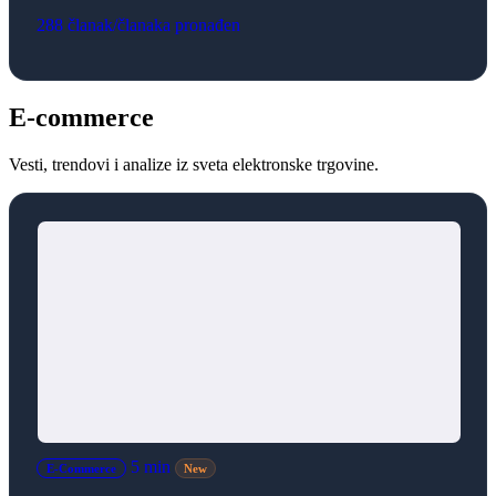
288 članak/članaka pronađen
E-commerce
Vesti, trendovi i analize iz sveta elektronske trgovine.
5 min
E-Commerce
New