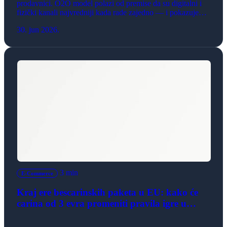
prodavnici. O2O model polazi od premise da su digitalni i
fizički kanali najvredniji kada rade zajedno — i pokazuje
kako to izgleda u praksi.
30. jun 2026.
3 min
E-Commerce
Kraj ere bescarinskih paketa u EU: kako će
carina od 3 evra promeniti pravila igre u
evropskom e-commerce-u