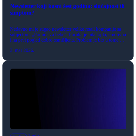
Newsletter koji kasni šest godina: slučajnost ili
simptom?
Nedavno mi je stigao newsletter velike retail kompanije sa
subjectom: „Ponuda za bebe“. Poruka je bila topla, emotivna
i na prvi pogled dobro osmišljena. Problem je bio u tome što
je, u mom slučaju, završila u inboxu roditelja čija deca imaju
3. mar 2026.
12 i 6 godina?! Ovo nije izolovan gaf, već ilustracija jednog
dubljeg problema u […]
1 min