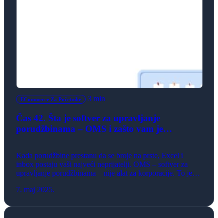
3 min
ECommerce Za Početnike
Čas 42. Šta je softver za upravljanje
porudžbinama – OMS i zašto vam je
potreban?
Kada porudžbine prestanu da se broje na prste, Excel i
inbox postaju vaši najveći neprijatelji. OMS – softver za
upravljanje porudžbinama – nije alat za korporacije. To je
infrastruktura za svakoga ko namerava ozbiljno da raste.
7. maj 2025.