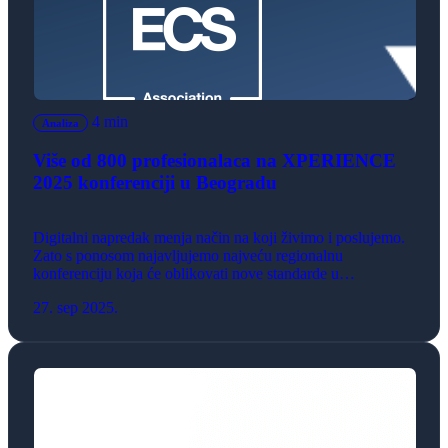
4 min
Analiza
Više od 800 profesionalaca na XPERIENCE
2025 konferenciji u Beogradu
Digitalni napredak menja način na koji živimo i poslujemo.
Zato s ponosom najavljujemo najveću regionalnu
konferenciju koja će oblikovati nove standarde u
razumevanju i primeni digitalnih rešenja. Konferencija pod
27. sep 2025.
nazivom „XPERIENCE 2025 – Leading Digital Success“,
po drugi put, održaće se 2. oktobra 2025. godine u Sava
centru u Beogradu, u inovativnoj Immersive Hall – […]