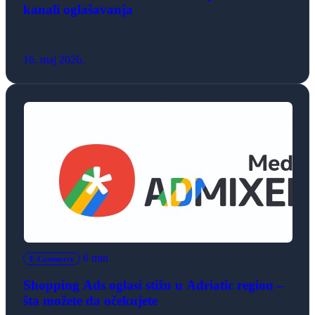
kanali oglašavanja
16. maj 2026.
6 min
E-Commerce
Shopping Ads oglasi stižu u Adriatic region –
šta možete da očekujete