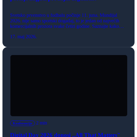
Svetsko prvenstvo u fudbalu počinje 11. juna. Mundijal
2026. nije samo sportski događaj, to je jedan od najvećih
komercijalnih prozora svake četiri godine. Saznajte kako
svaka online prodavnica, bez obzira na delatnost, može da
17. maj 2026.
iskoristi emotivni ritam takmičenja i poveća prodaju.
2 min
Konferencije
Digital Day 2026 donosi „All That Matters"