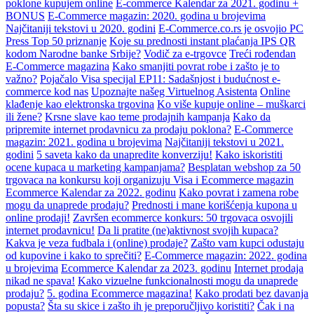
poklone kupujem online
E-commerce Kalendar za 2021. godinu +
BONUS
E-Commerce magazin: 2020. godina u brojevima
Najčitaniji tekstovi u 2020. godini
E-Commerce.co.rs je osvojio PC
Press Top 50 priznanje
Koje su prednosti instant plaćanja IPS QR
kodom Narodne banke Srbije?
Vodič za e-trgovce
Treći rođendan
E-Commerce magazina
Kako smanjiti povrat robe i zašto je to
važno?
Pojačalo Visa specijal EP11: Sadašnjost i budućnost e-
commerce kod nas
Upoznajte našeg Virtuelnog Asistenta
Online
klađenje kao elektronska trgovina
Ko više kupuje online – muškarci
ili žene?
Krsne slave kao teme prodajnih kampanja
Kako da
pripremite internet prodavnicu za prodaju poklona?
E-Commerce
magazin: 2021. godina u brojevima
Najčitaniji tekstovi u 2021.
godini
5 saveta kako da unapredite konverziju!
Kako iskoristiti
ocene kupaca u marketing kampanjama?
Besplatan webshop za 50
trgovaca na konkursu koji organizuju Visa i Ecommerce magazin
Ecommerce Kalendar za 2022. godinu
Kako povrat i zamena robe
mogu da unaprede prodaju?
Prednosti i mane korišćenja kupona u
online prodaji!
Završen ecommerce konkurs: 50 trgovaca osvojili
internet prodavnicu!
Da li pratite (ne)aktivnost svojih kupaca?
Kakva je veza fudbala i (online) prodaje?
Zašto vam kupci odustaju
od kupovine i kako to sprečiti?
E-Commerce magazin: 2022. godina
u brojevima
Ecommerce Kalendar za 2023. godinu
Internet prodaja
nikad ne spava!
Kako vizuelne funkcionalnosti mogu da unaprede
prodaju?
5. godina Ecommerce magazina!
Kako prodati bez davanja
popusta?
Šta su skice i zašto ih je preporučljivo koristiti?
Čak i na