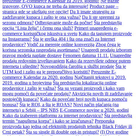
preuzmite E-commerce Kalendar za 2019. godinu!
Ne tražite
izgovore, OVO kupca ne treba da interesuje!
Product page –
stranica gde se ukrštaju sve opcije!
Da li imate strategiju za
zadržavanje kupaca i zašto je ona važna?
Da li ste spremni za
sezonu odmora?
Odbrojavanje može da počne!
Šta predstavlja
opcija “Lista želja” i čemu ona služi?
Primeri unapređenja e-
commerce korisničkog iskustva u svetu
Kako da tagujem proizvode
na Instagramu?
Šta je greška 404 i šta ona znači za Internet
prodavnice?
Vodič za merenje online konverzija
Zbog čega je
korisna sezonska rasprodaja asortimana?
Unapredi prodaju izborom
pravog modela naplate dostave
Fenomen datuma 11.11.
Unapredite
prodaju redovnim izveštavanjem
Kako da rezervišete odmor putem
interneta i uštedite?
Novogodišnja čarolija u službi prodaje
Šta je
UTM kod i zašto ga je preporučljivo koristiti?
Preuzmite E-
commerce Kalendar za 2020. godinu
Najčitaniji tekstovi u 2019.
2019. godina u brojevima
Šta predstavlja lokalizacija online
prodavnice i zašto je važna?
Šta su vezani proizvodi i kako vam
mogu pomoći da povećate prodaju?
Akvizicija novih ili zadržavanje
postojećih kupaca?
Kako da povećate broj novih kupaca pomoću
bonusa?
Šta je ROI, a šta je ROAS?
Novi način plaćanja (na
internetu) u Srbiji – IPS NBS
E-Commerce novine u 2020. godini
Kako da izaberem platformu za internet prodavnicu?
Šta predstavlja
termin “napuštena korpa” i kako se izračunava?
Preporuka
proizvoda kao jedna od efektnijih prodajnih tehnika
Black Friday ili
Crni petak?
Šta su single ili double opt-in pristupi?
(I) Ove godine