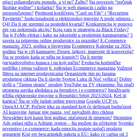
pijaci prilagođavaju ponudu, a vi ne? Zašto?
Šta povezuje “početak
školske godine” i košarku?
Šta je web magacin i zašto ga
preporučujemo?
Prednosti korišćenja “Card on File” i “Recurring
Payments” funkcionalnosti u elektronskoj trgovini
A posle odmora –
Q4! Da li ste spremni za poslednji kvartal?
Konkurencija je ponovo
pre vas pokrenula akciju?
Koja vam je strategija za Black Friday?
Šta je FoMo efekat i kako ga iskoristiti u prodajnim kampanjama?
5
saveta za pripremu online prodavnice za praznike!
E-Commerce
magazin: 2023. godina u brojevima
Ecommerce Kalendar za 2024.
godinu
Šta je cilj kampanje: Doseg, lajkovi, impresije ili konverzija?
Šta se prodaje kada se ništa ne kupuje?!
Da li merite
(ne)zadovoljstvo kupaca i na koji način?
Evolucija korisničke
podrške i njena važnost
6. rođendan Ecommerce magazina
Važnost
filtera na internet prodavnicama
Organizujte tim po fazama
prodajnog ciklusa
Da li slavite Svetog Luku ili Noć veštica?
Dobro
došli u “Tamnu stranu” prodaje
YouTube na TV ekranima: Šta znači
promena navika gledalaca za brendove i e-commerce?
Istraživanje
tržišta elektronske trgovine u Republici Srbiji 2023/2024.
Keš ili
kartica? Šta se više isplati online trgovcima
Google UCP vs.
OpenAI ACP: Počinje trka za standard koji će definisati budućnost
AI kupovine
Januar nije pauza, već najvažniji deo ciklusa
Newsletter koji kasni šest godina: slučajnost ili simptom?
Shopping
Ads oglasi stižu u Adriatic region – šta možete da očekujete
Svetsko
prvenstvo i e-commerce: kada emocija postaje najjači prodajni
argument
Kraj ere bescarinskih paketa u EU: kako će carina od 3