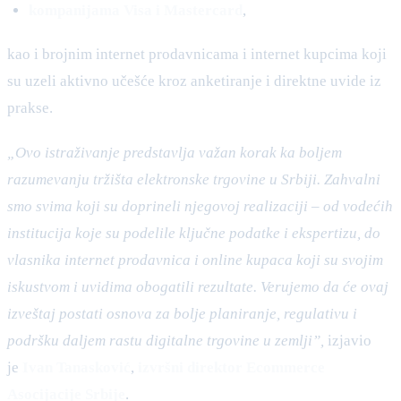
kompanijama Visa i Mastercard
,
kao i brojnim internet prodavnicama i internet kupcima koji
su uzeli aktivno učešće kroz anketiranje i direktne uvide iz
prakse.
„Ovo istraživanje predstavlja važan korak ka boljem
razumevanju tržišta elektronske trgovine u Srbiji. Zahvalni
smo svima koji su doprineli njegovoj realizaciji – od vodećih
institucija koje su podelile ključne podatke i ekspertizu, do
vlasnika internet prodavnica i online kupaca koji su svojim
iskustvom i uvidima obogatili rezultate. Verujemo da će ovaj
izveštaj postati osnova za bolje planiranje, regulativu i
podršku daljem rastu digitalne trgovine u zemlji”,
izjavio
je
Ivan Tanasković
,
izvršni direktor Ecommerce
Asocijacije Srbije
.