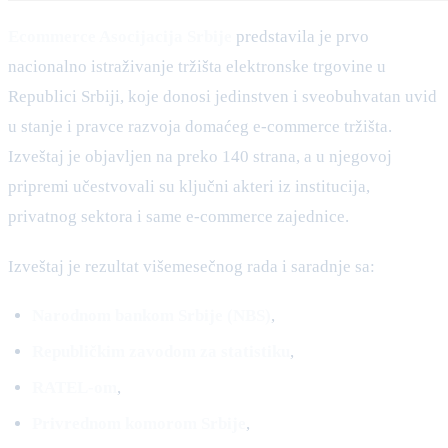
Ecommerce Asocijacija Srbije
predstavila je prvo
nacionalno istraživanje tržišta elektronske trgovine u
Republici Srbiji, koje donosi jedinstven i sveobuhvatan uvid
u stanje i pravce razvoja domaćeg e-commerce tržišta.
Izveštaj je objavljen na preko 140 strana, a u njegovoj
pripremi učestvovali su ključni akteri iz institucija,
privatnog sektora i same e-commerce zajednice.
Izveštaj je rezultat višemesečnog rada i saradnje sa:
Narodnom bankom Srbije (NBS)
,
Republičkim zavodom za statistiku
,
RATEL-om
,
Privrednom komorom Srbije
,