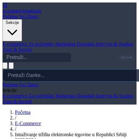
🛒
ecommerce
magazin
Početna
Svi članci
Sekcije
E-commerce
Za početnike
Marketing
Događaji
Intervjui & Analize
Alati & Servisi
Ctrl+K
Početna
Svi članci
Sekcije
E-commerce
Za početnike
Marketing
Događaji
Intervjui & Analize
Alati & Servisi
Početna
/
E-Commerce
/
Istraživanje tržišta elektronske trgovine u Republici Srbiji