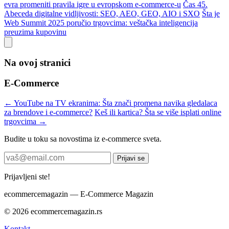
evra promeniti pravila igre u evropskom e-commerce-u
Čas 45.
Abeceda digitalne vidljivosti: SEO, AEO, GEO, AIO i SXO
Šta je
Web Summit 2025 poručio trgovcima: veštačka inteligencija
preuzima kupovinu
Na ovoj stranici
E-Commerce
← YouTube na TV ekranima: Šta znači promena navika gledalaca
za brendove i e-commerce?
Keš ili kartica? Šta se više isplati online
trgovcima →
Budite u toku sa novostima iz e-commerce sveta.
Prijavi se
Prijavljeni ste!
ecommerce
magazin
— E-Commerce Magazin
© 2026 ecommercemagazin.rs
Kontakt