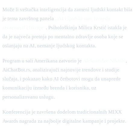
Može li veštačka inteligencija da zameni ljudski kontakt bila
je tema završnog panela
„AI i ljudski um: Između
stvarnosti i fikcije“
. Psihološkinja Milica Krstić istakla je
da je najveća pretnja po mentalno zdravlje osoba koje se
oslanjaju na AI, nemanje ljudskog kontakta.
Program u sali Amerikana zatvorio je
Aleksandar Nikolić
,
AiChatBot.rs, analizirajući najnovije trendove i studije
slučaja, i pokazao kako AI četbotovi mogu da unaprede
komunikaciju između brenda i korisnika, uz
personalizovanu uslugu.
Konferencija je završena dodelom tradicionalnih MIXX
Awards nagrada za najbolje digitalne kampanje i projekte.