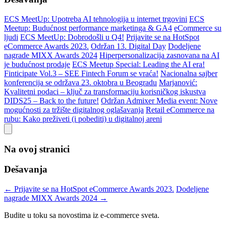
ECS MeetUp: Upotreba AI tehnologija u internet trgovini
ECS
Meetup: Budućnost performance marketinga & GA4
eCommerce su
ljudi
ECS MeetUp: Dobrodošli u Q4!
Prijavite se na HotSpot
eCommerce Awards 2023.
Održan 13. Digital Day
Dodeljene
nagrade MIXX Awards 2024
Hiperpersonalizacija zasnovana na AI
je budućnost prodaje
ECS Meetup Special: Leading the AI era!
Finticipate Vol.3 – SEE Fintech Forum se vraća!
Nacionalna sajber
konferencija se održava 23. oktobra u Beogradu
Marjanović:
Kvalitetni podaci – ključ za transformaciju korisničkog iskustva
DIDS25 – Back to the future!
Održan Admixer Media event: Nove
mogućnosti za tržište digitalnog oglašavanja
Retail eCommerce na
rubu: Kako preživeti (i pobediti) u digitalnoj areni
Na ovoj stranici
Dešavanja
← Prijavite se na HotSpot eCommerce Awards 2023.
Dodeljene
nagrade MIXX Awards 2024 →
Budite u toku sa novostima iz e-commerce sveta.