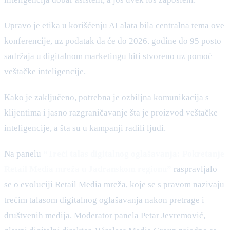
Upravo je etika u korišćenju AI alata bila centralna tema ove
konferencije, uz podatak da će do 2026. godine do 95 posto
sadržaja u digitalnom marketingu biti stvoreno uz pomoć
veštačke inteligencije.
Kako je zaključeno, potrebna je ozbiljna komunikacija s
klijentima i jasno razgraničavanje šta je proizvod veštačke
inteligencije, a šta su u kampanji radili ljudi.
Na panelu
“Treći talas digitalnog oglašavanja: Pokretanje
Retail Media mreža u Jadranskom regionu”
raspravljalo
se o evoluciji Retail Media mreža, koje se s pravom nazivaju
trećim talasom digitalnog oglašavanja nakon pretrage i
društvenih medija. Moderator panela Petar Jevremović,