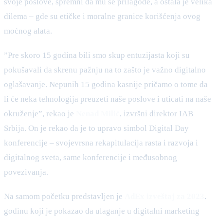
svoje poslove, spremni da mu se prilagode, a ostala je velika
dilema – gde su etičke i moralne granice korišćenja ovog
moćnog alata.
”Pre skoro 15 godina bili smo skup entuzijasta koji su
pokušavali da skrenu pažnju na to zašto je važno digitalno
oglašavanje. Nepunih 15 godina kasnije pričamo o tome da
li će neka tehnologija preuzeti naše poslove i uticati na naše
okruženje”, rekao je
Nenad Milić
, izvršni direktor IAB
Srbija. On je rekao da je to upravo simbol Digital Day
konferencije – svojevrsna rekapitulacija rasta i razvoja i
digitalnog sveta, same konferencije i međusobnog
povezivanja.
Na samom početku predstavljen je
AdEx izveštaj za 2023
.
godinu koji je pokazao da ulaganje u digitalni marketing