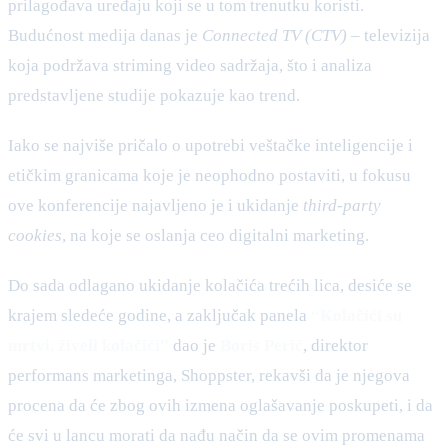
prilagođava uređaju koji se u tom trenutku koristi.
Budućnost medija danas je
Connected TV (CTV)
– televizija
koja podržava striming video sadržaja, što i analiza
predstavljene studije pokazuje kao trend.
Iako se najviše pričalo o upotrebi veštačke inteligencije i
etičkim granicama koje je neophodno postaviti, u fokusu
ove konferencije najavljeno je i ukidanje
third-party
cookies
, na koje se oslanja ceo digitalni marketing.
Do sada odlagano ukidanje kolačića trećih lica, desiće se
krajem sledeće godine, a zaključak panela
“Kolačići su
mrtvi, živeli kolačići”
dao je
Boris Perić
, direktor
performans marketinga, Shoppster, rekavši da je njegova
procena da će zbog ovih izmena oglašavanje poskupeti, i da
će svi u lancu morati da nađu način da se ovim promenama