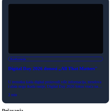
moćnog saveznika koji unapređuje targetiranje, mogućnosti
personalizacije, kreiranje sadržaja […]
Konferencije
Digital Day 2026 donosi „All That Matters"
U trenutku kada digital proizvodi više informacija, trendova
i alata nego ikada ranije, Digital Day 2026 fokus vraća na
ono što zaista zaslužuje pažnju. Konferencija se održava 4. i
2 min
5. juna u Hangaru u Luci Beograd.
Dešavanja