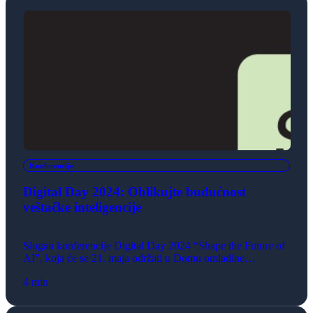
Kondžulović, McCann, Predrag Vojinović, Method Agency,
Nenad Danilović, Advertiser […]
Konferencije
Digital Day 2024: Oblikujte budućnost
veštačke inteligencije
Slogan konferencije Digital Day 2024 “Shape the Future of
AI”, koja će se 21. maja održati u Domu omladine
Beograda, donosi narativ o inovacijama i napretku gde
4 min
veštačka inteligencija unosi revoluciju u oglašavanje,
stvarajući efikasnije, personalizovanije i efektnije kampanje.
AI u oglašavanju predstavlja transformativnu silu —