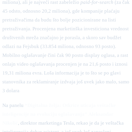
miliona), ali je najveći rast zabeležio
paid-for-search
(za čak
45 odsto, odnosno 20,2 miliona), gde kompanije plaćaju
pretraživačima da budu što bolje pozicionirane na listi
pretraživanja. Procenjena marketinška investiciona vrednost
društvenih mreža značajno je porasla, a skoro sav budžet
odlazi na Fejsbuk (33.854 miliona, odnosno 93 posto).
Mobilno oglašavanje čini čak 90 posto display oglasa, a rast
onlajn video oglašavanja procenjen je na 21,6 posto i iznosi
19,31 miliona evra. Loša informacija je to što se po glavi
stanovnika za reklamiranje izdvaja još uvek jako malo, samo
3 dolara
.
Na panelu
“Digitalna želja: Otkriće uticaja veštačke
inteligencije na evoluciju oglašavanja”
Aleksandar
Nikolić
, direktor marketinga Tesla, rekao je da je veštačka
inteligencija dobar asistent, a još uvek loš zaposleni.