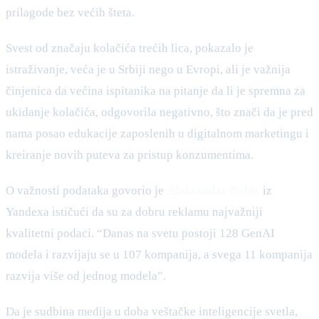
prilagode bez većih šteta.
Svest od značaju kolačića trećih lica, pokazalo je
istraživanje, veća je u Srbiji nego u Evropi, ali je važnija
činjenica da većina ispitanika na pitanje da li je spremna za
ukidanje kolačića, odgovorila negativno, što znači da je pred
nama posao edukacije zaposlenih u digitalnom marketingu i
kreiranje novih puteva za pristup konzumentima.
O važnosti podataka govorio je
Aleksandar Babić
iz
Yandexa ističući da su za dobru reklamu najvažniji
kvalitetni podaci. “Danas na svetu postoji 128 GenAI
modela i razvijaju se u 107 kompanija, a svega 11 kompanija
razvija više od jednog modela”.
Da je sudbina medija u doba veštačke inteligencije svetla,