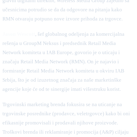
glavni digitalni direktor, Wireless Media Group zajedno sa
učesnicima potrudio se da da odgovore na pitanja kako
RMN otvaraju potpuno nove izvore prihoda za trgovce.
Jason Wescott
, šef globalnog odeljenja za komercijalna
rešenja u GroupM Neksus i predsednik Retail Media
Network komiteta u IAB Europe, govorio je o uticaju i
značaju Retail Media Network (RMN). On je najavio i
formiranje Retail Media Network komiteta u okviru IAB
Srbija, što je od izuzetnog značaja za naše marketinške
agencije koje će od te sinergije imati višestruku korist.
Trgovinski marketing brenda fokusira se na uticanje na
trgovinske posrednike (prodavce, veletrgovce) kako bi oni
efikasnije promovisali i prodavali njihove proizvode.
Troškovi brenda ili reklamiranje i promocija (A&P) ciljaju