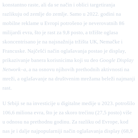
konstantno raste, ali da se način i oblici targetiranja
razlikuju od zemlje do zemlje. Samo u 2022. godini na
mobilne reklame u Evropi potrošeno je neverovatnih 86
milijardi evra, što je rast za 9,8 posto, a tržište oglasa
skoncentrisano je na najsnažnija tržišta UK, Nemačke i
Francuske. Najčešći način oglašavanja postao je display,
prikazivanje banera korisnicima koji su deo
Google Display
Network
–
a
, a na osnovu njihovih prethodnih aktivnosti na
mreži, a oglašavanje na društvenim mrežama beleži najmanji
rast.
U Srbiji se na investicije u digitalne medije u 2023. potrošilo
106,6 miliona evra, što je za skoro trećinu (27,5 posto) više
u odnosu na prethodnu godinu. Za razliku od Evrope, kod
nas je i dalje najpopularniji način oglašavanja display (68,9