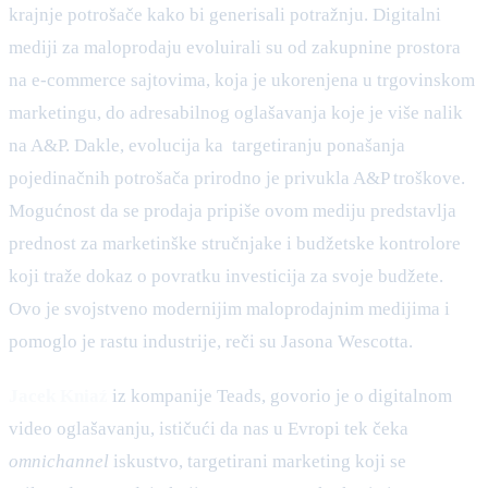
krajnje potrošače kako bi generisali potražnju. Digitalni
mediji za maloprodaju evoluirali su od zakupnine prostora
na e-commerce sajtovima, koja je ukorenjena u trgovinskom
marketingu, do adresabilnog oglašavanja koje je više nalik
na A&P. Dakle, evolucija ka targetiranju ponašanja
pojedinačnih potrošača prirodno je privukla A&P troškove.
Mogućnost da se prodaja pripiše ovom mediju predstavlja
prednost za marketinške stručnjake i budžetske kontrolore
koji traže dokaz o povratku investicija za svoje budžete.
Ovo je svojstveno modernijim maloprodajnim medijima i
pomoglo je rastu industrije, reči su Jasona Wescotta.
Jacek Kniaź
iz kompanije Teads, govorio je o digitalnom
video oglašavanju, ističući da nas u Evropi tek čeka
omnichannel
iskustvo, targetirani marketing koji se