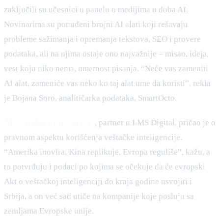
zaključili su učesnici u panelu o medijima u doba AI.
Novinarima su ponuđeni brojni AI alati koji rešavaju
probleme sažimanja i opremanja tekstova, SEO i provere
podataka, ali na njima ostaje ono najvažnije – misao, ideja,
vest koju niko nema, umetnost pisanja. “Neće vas zameniti
AI alat, zameniće vas neko ko taj alat ume da koristi”, rekla
je Bojana Soro, analitičarka podataka, SmartOcto.
Aleksandar Ugljevarević
, partner u LMS Digital, pričao je o
pravnom aspektu korišćenja veštačke inteligencije.
“Amerika inovira, Kina replikuje, Evropa reguliše”, kažu, a
to potvrđuju i podaci po kojima se očekuje da će evropski
Akt o veštačkoj inteligenciji do kraja godine usvojiti i
Srbija, a on već sad utiče na kompanije koje posluju sa
zemljama Evropske unije.