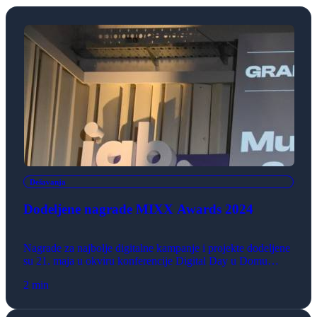
Dešavanja
Dodeljene nagrade MIXX Awards 2024
Nagrade za najbolje digitalne kampanje i projekte dodeljene
su 21. maja u okviru konferencije Digital Day u Domu
omladine Beograda. Mixx Awards stručni žiri ove godine su
2 min
činili: Nikola Parun, Ovation BBDO, Monika Pehar,
Degordian, Igor Radulović, Žiška, Slavica Božić, Pioniri,
Sandra Topalović, Popular/Polet Group, Vladimir