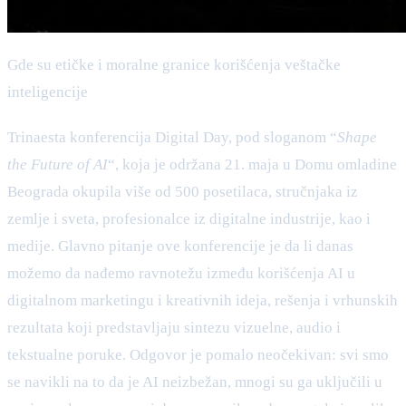
Gde su etičke i moralne granice korišćenja veštačke
inteligencije
Trinaesta konferencija Digital Day, pod sloganom “
Shape
the Future of AI
“, koja je održana 21. maja u Domu omladine
Beograda okupila više od 500 posetilaca, stručnjaka iz
zemlje i sveta, profesionalce iz digitalne industrije, kao i
medije. Glavno pitanje ove konferencije je da li danas
možemo da nađemo ravnotežu između korišćenja AI u
digitalnom marketingu i kreativnih ideja, rešenja i vrhunskih
rezultata koji predstavljaju sintezu vizuelne, audio i
tekstualne poruke. Odgovor je pomalo neočekivan: svi smo
se navikli na to da je AI neizbežan, mnogi su ga uključili u