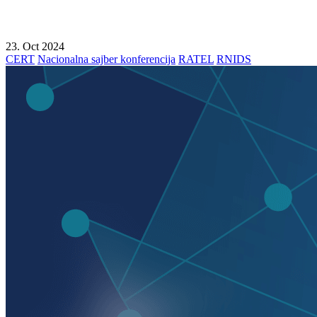
23. Oct 2024
CERT
Nacionalna sajber konferencija
RATEL
RNIDS