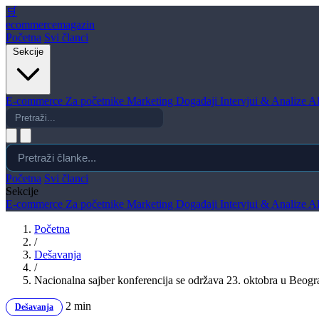
🛒
ecommerce
magazin
Početna
Svi članci
Sekcije
E-commerce
Za početnike
Marketing
Događaji
Intervjui & Analize
Ala
Početna
Svi članci
Sekcije
E-commerce
Za početnike
Marketing
Događaji
Intervjui & Analize
Ala
Početna
/
Dešavanja
/
Nacionalna sajber konferencija se održava 23. oktobra u Beogra
2 min
Dešavanja