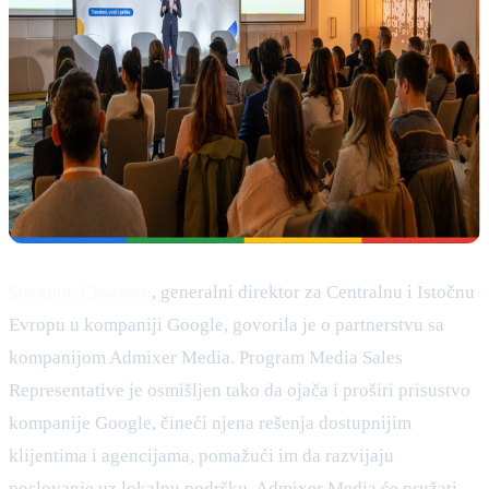
Suzanne Claassen
, generalni direktor za Centralnu i Istočnu
Evropu u kompaniji Google, govorila je o partnerstvu sa
kompanijom Admixer Media. Program Media Sales
Representative je osmišljen tako da ojača i proširi prisustvo
kompanije Google, čineći njena rešenja dostupnijim
klijentima i agencijama, pomažući im da razvijaju
poslovanje uz lokalnu podršku. Admixer Media će pružati