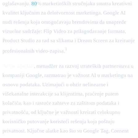
oglašavanju.
80
% marketinških stručnjaka smatra kreativni
kvalitet ključnim za delotvornost marketinga. Google AI
nudi rešenja koja omogućavaju brendovima da unaprede
vizuelne sadržaje: Flip Video za prilagođavanje formata,
Product Studio za rad sa slikama i Dream Screen za kreiranje
1
profesionalnih video-zapisa.
Artur Mosiak
, menadžer za razvoj strateških partnerstava u
kompaniji Google, razmatrao je važnost AI u marketingu na
osnovu podataka. Uzimajući u obzir nelinearne i
višekanalne interakcije sa klijentima, praćenje putem
kolačića, kao i rastuće zahteve za zaštitom podataka i
privatnošću, od ključne je važnosti kreirati celokupno
korisničko putovanje koristeći rešenja koja poštuju
privatnost. Ključne alatke kao što su Google Tag, Consent