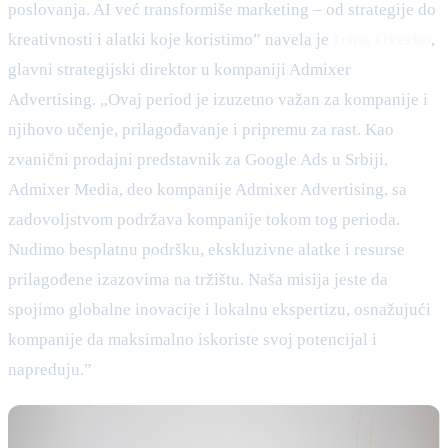
poslovanja. AI već transformiše marketing – od strategije do
kreativnosti i alatki koje koristimo” navela je
Irina Overko
,
glavni strategijski direktor u kompaniji Admixer
Advertising. „Ovaj period je izuzetno važan za kompanije i
njihovo učenje, prilagođavanje i pripremu za rast. Kao
zvanični prodajni predstavnik za Google Ads u Srbiji,
Admixer Media, deo kompanije Admixer Advertising, sa
zadovoljstvom podržava kompanije tokom tog perioda.
Nudimo besplatnu podršku, ekskluzivne alatke i resurse
prilagođene izazovima na tržištu. Naša misija jeste da
spojimo globalne inovacije i lokalnu ekspertizu, osnažujući
kompanije da maksimalno iskoriste svoj potencijal i
napreduju.”