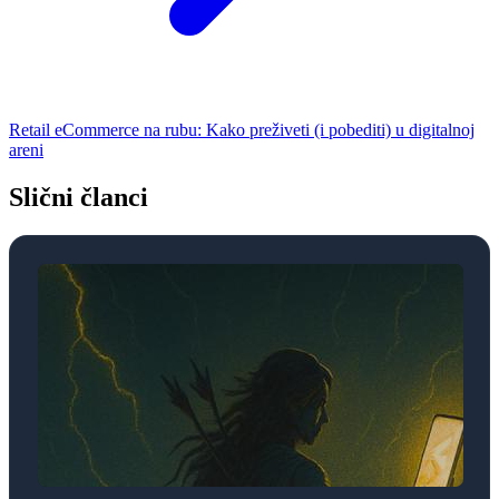
Retail eCommerce na rubu: Kako preživeti (i pobediti) u digitalnoj
areni
Slični članci