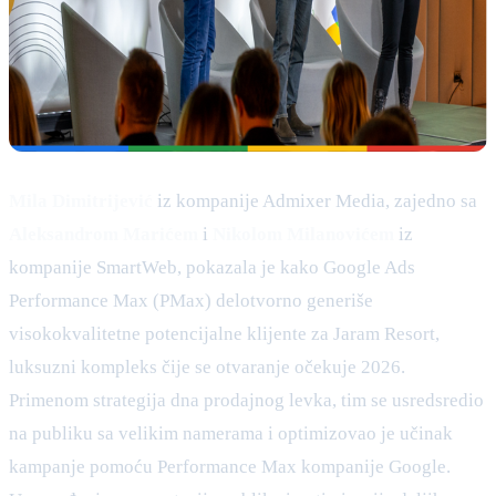
Mila Dіmitrijević
iz kompanije Admixer Media, zajedno sa
Aleksandrom Marićem
i
Nikolom Milanovićem
iz
kompanije SmartWeb, pokazala je kako Google Ads
Performance Max (PMax) delotvorno generiše
visokokvalitetne potencijalne klijente za Jaram Resort,
luksuzni kompleks čije se otvaranje očekuje 2026.
Primenom strategija dna prodajnog levka, tim se usredsredio
na publiku sa velikim namerama i optimizovao je učinak
kampanje pomoću Performance Max kompanije Google.