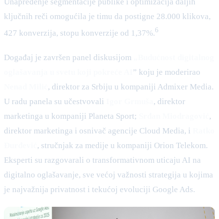
Unapređenje segmentacije publike i optimizacija daljih
ključnih reči omogućila je timu da postigne 28.000 klikova,
6
427 konverzija, stopu konverzije od 1,37%.
Događaj je završen panel diskusijom
„Budućnost digitalnog
oglašavanja u svetu koji pokreće AI
” koju je moderirao
Nenad Milić
, direktor za Srbiju u kompaniji Admixer Media.
U radu panela su učestvovali
Igor Grmuša
, direktor
marketinga u kompaniji Planeta Sport;
Srđan Miodragović
,
direktor marketinga i osnivač agencije Cloud Media, i
Ratko
Đurđević
, stručnjak za medije u kompaniji Orion Telekom.
Eksperti su razgovarali o transformativnom uticaju AI na
digitalno oglašavanje, sve većoj važnosti strategija u kojima
je najvažnija privatnost i tekućoj evoluciji Google Ads.