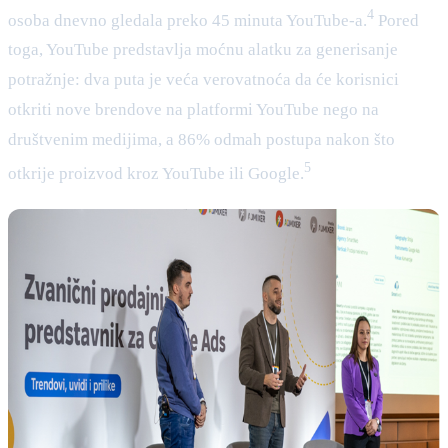
4
osoba dnevno gledala preko 45 minuta YouTube-a.
Pored
toga, YouTube predstavlja moćnu alatku za generisanje
potražnje: dva puta je veća verovatnoća da će korisnici
otkriti nove brendove na platformi YouTube nego na
društvenim medijima, a 86% odmah postupa nakon što
5
otkrije proizvod kroz YouTube ili Google.