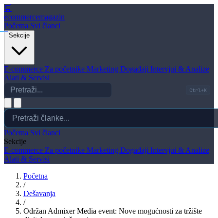
🛒
ecommerce
magazin
Početna
Svi članci
Sekcije
E-commerce
Za početnike
Marketing
Događaji
Intervjui & Analize
Alati & Servisi
Ctrl+K
Početna
Svi članci
Sekcije
E-commerce
Za početnike
Marketing
Događaji
Intervjui & Analize
Alati & Servisi
Početna
/
Dešavanja
/
Održan Admixer Media event: Nove mogućnosti za tržište