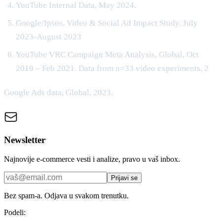
YouTube Internal Data, May 2024.
Google/Ipsos, Video & Social Ad Impact Study, July
2023-August 2023
YouTube VRC Campaign Meta Analysis, Global, Oct
2019 – Feb 2021. Data from n=33 video experiments, 2
Google Ads data, Global, 2023.
Newsletter
Najnovije e-commerce vesti i analize, pravo u vaš inbox.
Prijavi se
Bez spam-a. Odjava u svakom trenutku.
Podeli: