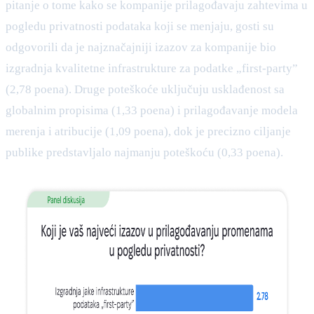
pitanje o tome kako se kompanije prilagođavaju zahtevima u
pogledu privatnosti podataka koji se menjaju, gosti su
odgovorili da je najznačajniji izazov za kompanije bio
izgradnja kvalitetne infrastrukture za podatke „first-party”
(2,78 poena). Druge poteškoće uključuju usklađenost sa
globalnim propisima (1,33 poena) i prilagođavanje modela
merenja i atribucije (1,09 poena), dok je precizno ciljanje
publike predstavljalo najmanju poteškoću (0,33 poena).