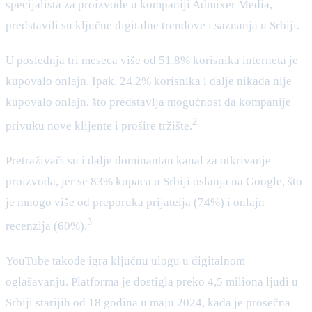
specijalista za proizvode u kompaniji Admixer Media,
predstavili su ključne digitalne trendove i saznanja u Srbiji.
U poslednja tri meseca više od 51,8% korisnika interneta je
kupovalo onlajn. Ipak, 24,2% korisnika i dalje nikada nije
kupovalo onlajn, što predstavlja mogućnost da kompanije
2
privuku nove klijente i prošire tržište.
Pretraživači su i dalje dominantan kanal za otkrivanje
proizvoda, jer se 83% kupaca u Srbiji oslanja na Google, što
je mnogo više od preporuka prijatelja (74%) i onlajn
3
recenzija (60%).
YouTube takođe igra ključnu ulogu u digitalnom
oglašavanju. Platforma je dostigla preko 4,5 miliona ljudi u
Srbiji starijih od 18 godina u maju 2024, kada je prosečna