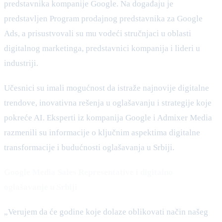
predstavnika kompanije Google. Na događaju je
predstavljen Program prodajnog predstavnika za Google
Ads, a prisustvovali su mu vodeći stručnjaci u oblasti
digitalnog marketinga, predstavnici kompanija i lideri u
industriji.
Učesnici su imali mogućnost da istraže najnovije digitalne
trendove, inovativna rešenja u oglašavanju i strategije koje
pokreće AI. Eksperti iz kompanija Google i Admixer Media
razmenili su informacije o ključnim aspektima digitalne
transformacije i budućnosti oglašavanja u Srbiji.
Google Media Sales Representative i digitalno
oglašavanje u Srbiji
„Verujem da će godine koje dolaze oblikovati način našeg