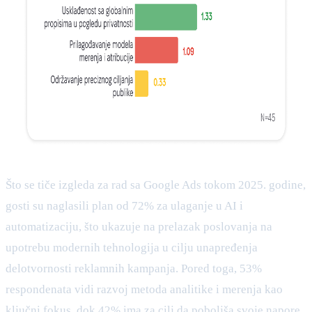
Što se tiče izgleda za rad sa Google Ads tokom 2025. godine,
gosti su naglasili plan od 72% za ulaganje u AI i
automatizaciju, što ukazuje na prelazak poslovanja na
upotrebu modernih tehnologija u cilju unapređenja
delotvornosti reklamnih kampanja. Pored toga, 53%
respondenata vidi razvoj metoda analitike i merenja kao
ključni fokus, dok 42% ima za cilj da poboljša svoje napore