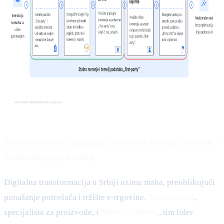
Tržišni trendovi i saznanja: Search Advertising, YouTube i
Online Shopping u Srbiji
Digitalna transformacija u Srbiji uzima maha, preoblikujući
ponašanje potrošača i tržište e-trgovine.
Jelena Savić
,
specijalista za proizvode, i
Nebojša Nikolić
, tim lider