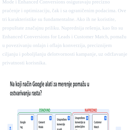
Mode i Enhanced Conversions osiguravaju precizno
praćenje i optimizaciju, čak i sa ograničenim podacima. Ove
tri karakteristike su fundamentalne. Ako ih ne koristite,
propuštate značajnu priliku. Naprednija rešenja, kao što su
Enhanced Conversions for Leads i Customer Match, pomažu
u povezivanju onlajn i oflajn konverzija, preciznijem
ciljanju i poboljšanju delotvornosti kampanje, uz održavanje
privatnosti korisnika.