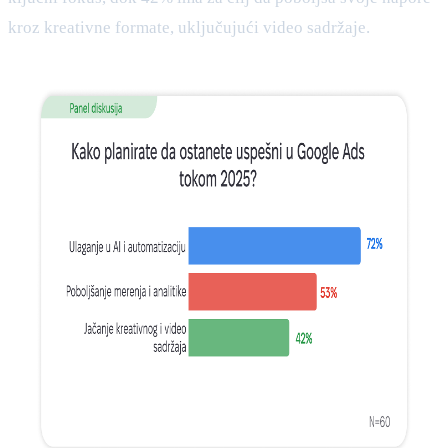
kroz kreativne formate, uključujući video sadržaje.