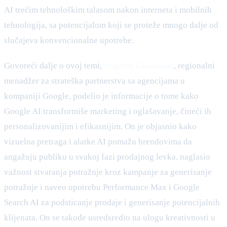
AI trećim tehnološkim talasom nakon interneta i mobilnih
tehnologija, sa potencijalom koji se proteže mnogo dalje od
slučajeva konvencionalne upotrebe.
Govoreći dalje o ovoj temi,
Angelos Galanakis
, regionalni
menadžer za strateška partnerstva sa agencijama u
kompaniji Google, podelio je informacije o tome kako
Google AI transformiše marketing i oglašavanje, čineći ih
personalizovanijim i efikasnijim. On je objasnio kako
vizuelna pretraga i alatke AI pomažu brendovima da
angažuju publiku u svakoj fazi prodajnog levka, naglasio
važnost stvaranja potražnje kroz kampanje za generisanje
potražnje i naveo upotrebu Performance Max i Google
Search AI za podsticanje prodaje i generisanje potencijalnih
klijenata. On se takođe usredsredio na ulogu kreativnosti u