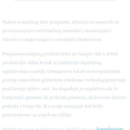
Nakon zvaničnog dela programa, učesnici su nastavili sa
povezivanjem u neformalnoj atmosferi, razmenjujući
iskustva i razgovarajući o saradnji u budućnosti.
Program prodajnog predstavnika za Google Ads u Srbiji
predstavlja važan korak za industriju digitalnog
oglašavanja u zemlji. Omogućava lokalnim kompanijama
pristup naprednim globalnim alatkama i tehnologijama koje
podržavaju njihov rast. Na događaju je naglašeno da će
kompanije spremne da prihvate promenu, delotvorno koriste
podatke i integrišu AI u svoje strategije biti bolje
pozicionirane za uspeh na tržištu.
Prebacite svoje poslovanje na sledeći nivo —
kontaktirajte