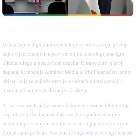
Uloga AI u poslovanju i marketingu
U današnjem digitalnom svetu koji se brzo razvija, pristup
najnovijem znanju i najsavremenijim tehnologijama igra
ključnu ulogu u poslovnom uspehu. Upravo zato je prvi
događaj kompanije Admixer Media u Srbiji posvećen jednoj
oblasti koja se najbrže razvija – veštačkoj inteligenciji i
njenom uticaju na poslovanje i društvo.
AI više ne predstavlja samo alatku već i moćnu tehnologiju
koja oblikuje budućnost. Ona već čini gradove čistijim,
medicinu preciznijom, a klimatske strategije delotvornijim.
A to je samo početak. Suzanne je naglasila da Google smatra