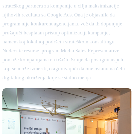
strateškog partnera za kompanije u cilju maksimizacije
njihovih rezultata sa Google Ads. Ona je objasnila da
program nije konkurent agencijama, već da ih dopunjuje,
pružajući besplatan pristup optimizaciji kampanje,
namenskoj lokalnoj podršci i strateškom konsaltingu.
Nudeći te resurse, program Media Sales Representative
pomaže kompanijama na tržištu Srbije da postignu uspeh
koji se može izmeriti, osiguravajući da one ostanu na čelu
digitalnog okruženja koje se stalno menja.