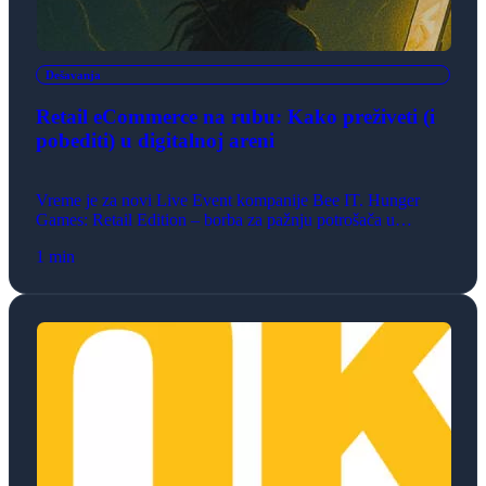
Dešavanja
Retail eCommerce na rubu: Kako preživeti (i
pobediti) u digitalnoj areni
Vreme je za novi Live Event kompanije Bee IT. Hunger
Games: Retail Edition – borba za pažnju potrošača u
digitalnoj džungli. Ili se digitalno transformišeš, ili te
1 min
konkurencija pregazi. Samo najbrži, najinovativniji i
najsnažniji preživljavaju. Učesnici: Tina Hodkinson,
Account Executive Adriatics, Salesforce Srđan Plamenac,
Group Head of eCommerce Performance & Analitics, Sport
Vision Marjan Jorgić, […]