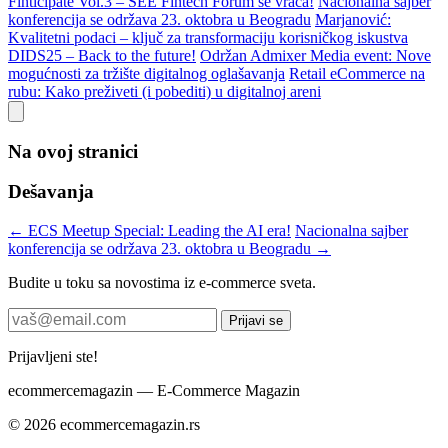
Finticipate Vol.3 – SEE Fintech Forum se vraća!
Nacionalna sajber
konferencija se održava 23. oktobra u Beogradu
Marjanović:
Kvalitetni podaci – ključ za transformaciju korisničkog iskustva
DIDS25 – Back to the future!
Održan Admixer Media event: Nove
mogućnosti za tržište digitalnog oglašavanja
Retail eCommerce na
rubu: Kako preživeti (i pobediti) u digitalnoj areni
Na ovoj stranici
Dešavanja
← ECS Meetup Special: Leading the AI era!
Nacionalna sajber
konferencija se održava 23. oktobra u Beogradu →
Budite u toku sa novostima iz e-commerce sveta.
Prijavi se
Prijavljeni ste!
ecommerce
magazin
— E-Commerce Magazin
© 2026 ecommercemagazin.rs