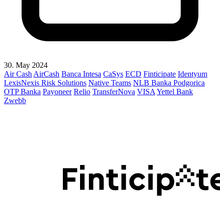
30. May 2024
Air Cash
AirCash
Banca Intesa
CaSys
ECD
Finticipate
Identyum
LexisNexis Risk Solutions
Native Teams
NLB Banka Podgorica
OTP Banka
Payoneer
Relio
TransferNova
VISA
Yettel Bank
Zwebb