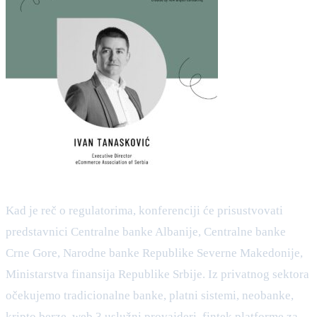
Kad je reč o regulatorima, konferenciji će prisustvovati
predstavnici Centralne banke Albanije, Centralne banke
Crne Gore, Narodne banke Republike Severne Makedonije,
Ministarstva finansija Republike Srbije. Iz privatnog sektora
očekujemo tradicionalne banke, platni sistemi, neobanke,
kripto berze, web 3 uslužni provajderi, fintek platforme za