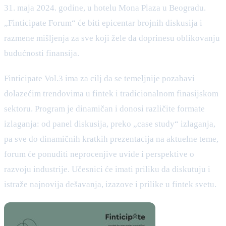
31. maja 2024. godine, u hotelu Mona Plaza u Beogradu.
„Finticipate Forum“ će biti epicentar brojnih diskusija i
razmene mišljenja za sve koji žele da doprinesu oblikovanju
budućnosti finansija.
Finticipate Vol.3 ima za cilj da se temeljnije pozabavi
dolazećim trendovima u fintek i tradicionalnom finasijskom
sektoru. Program je dinamičan i donosi različite formate
izlaganja: od panel diskusija, preko „case study“ izlaganja,
pa sve do dinamičnih kratkih prezentacija na aktuelne teme,
forum će ponuditi neprocenjive uvide i perspektive o
razvoju industrije. Učesnici će imati priliku da diskutuju i
istraže najnovija dešavanja, izazove i prilike u fintek svetu.