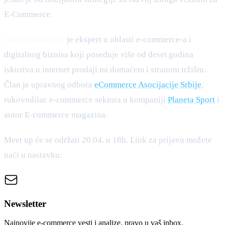
E-Commerce.
Ivan Tanasković
je ekspert u oblasti e-commerce-a i
digitalnog biznisa koji poseduje više od deset godina
iskustva u internet prodaji na domaćem i stranom tržištu.
Član je upravnog odbora
eCommerce Asocijacije Srbije
,
rukovodilac e-commerce sektora u kompaniji
Planeta Sport
i
autor E-commerce magazina.
Meet up će se održati 20.04. u 18h. Link za prijavu možete
naći u nastavku:
Newsletter
Najnovije e-commerce vesti i analize, pravo u vaš inbox.