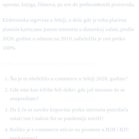
opreme, knjiga, filmova, pa sve do prehrambenih proizvoda.
Elektronska trgovina u Srbiji, u delu gde je roba plaćena
platnim karticama putem interneta u dinarskoj valuti, prošle
2020. godine u odnosu na 2019. zabeležila je rast preko
100%.
Neka od pitanja o kojima razgovaramo:
Šta je to obeležilo e-commerce u Srbiji 2020. godine?
Gde smo kao tržište bili dobri, gde još moramo da se
unapredimo?
Da li će se navike kupovine preko interneta potrošača
ostati iste i nakon što se pandemija završi?
Koliko je e-commerce uticao na promene u B2B i B2C
marketingu?