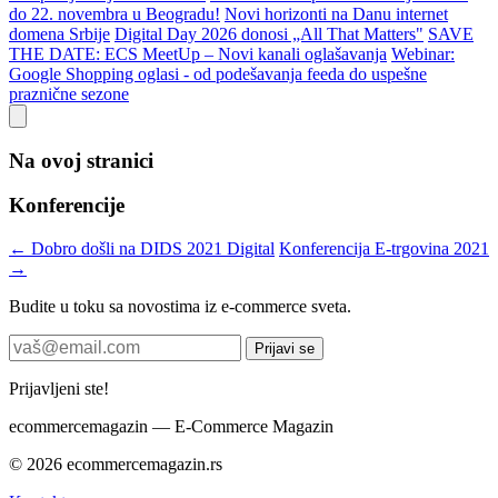
do 22. novembra u Beogradu!
Novi horizonti na Danu internet
domena Srbije
Digital Day 2026 donosi „All That Matters"
SAVE
THE DATE: ECS MeetUp – Novi kanali oglašavanja
Webinar:
Google Shopping oglasi - od podešavanja feeda do uspešne
praznične sezone
Na ovoj stranici
Konferencije
← Dobro došli na DIDS 2021 Digital
Konferencija E-trgovina 2021
→
Budite u toku sa novostima iz e-commerce sveta.
Prijavi se
Prijavljeni ste!
ecommerce
magazin
— E-Commerce Magazin
© 2026 ecommercemagazin.rs