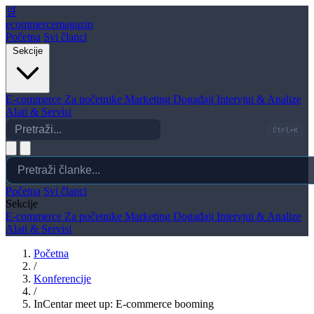
🛒
ecommerce
magazin
Početna
Svi članci
Sekcije
E-commerce
Za početnike
Marketing
Događaji
Intervjui & Analize
Alati & Servisi
Ctrl+K
Početna
Svi članci
Sekcije
E-commerce
Za početnike
Marketing
Događaji
Intervjui & Analize
Alati & Servisi
Početna
/
Konferencije
/
InCentar meet up: E-commerce booming