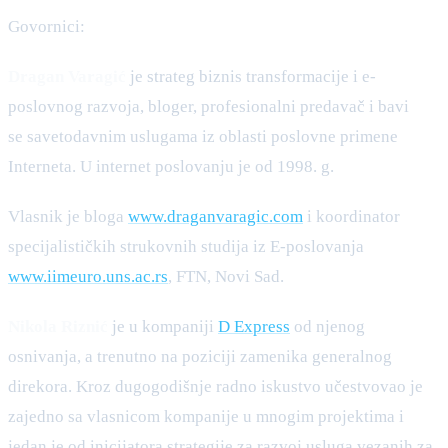
Govornici:
Dragan Varagić
je strateg biznis transformacije i e-
poslovnog razvoja, bloger, profesionalni predavač i bavi
se savetodavnim uslugama iz oblasti poslovne primene
Interneta. U internet poslovanju je od 1998. g.
Vlasnik je bloga
www.draganvaragic.com
i koordinator
specijalističkih strukovnih studija iz E-poslovanja
www.iimeuro.uns.ac.rs
, FTN, Novi Sad.
Nikola Riznić
je u kompaniji
D Express
od njenog
osnivanja, a trenutno na poziciji zamenika generalnog
direkora. Kroz dugogodišnje radno iskustvo učestvovao je
zajedno sa vlasnicom kompanije u mnogim projektima i
jedan je od inicijatora strategije za razvoj usluga vezanih za