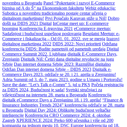
novembra u Beogradu
Panel “Pokretanje i razvoj E-Commerce
biznisa od A do Š“ na Ekonomskom fakultetu
Webiz edukacija:
Subotica u novembru tradicionalno postaje centar učenja o
digitalnom marketingu!
Prvi Pojačalo Karavan stiže u Niš!
Dobro
došli na DIDS 2021 Digital
InCentar meet up: E-commerce
booming
Konferencija E-trgovina 2021
eCommerce meetup:
Sadašnjost i budućnost uspešnog poslovanja
Besplatni Meetup: e-
Commerce i fiskalizacija – Od 01. 01. 2022. sve se menja
Izazovi
digitalnog marketinga 2022
DIDS 2022: Novi prioriteti
Održana
konferencija DIDS: Budite pametniji od pametnih uređaja
Digital
Commerce Summit 2022, Ljubljana
digitalk E-Commerce Days,
Zrenjanin
Digitalk Niš: Četiri dana digitalne revolucije na jugu
Srbije
Dan internet domena Srbije 2023: Razmišljaj digitalno
Održan Dan internet domena Srbije – DIDS 2023
Digitalk e-
Commerce Days 2023. održaće se 20. i 21. aprila u Zrenjaninu!
Adria Summit od 3. do 7. maja 2023. godine u Umagu i Portorožu!
Save the date: “Let’s Talk e-Comm” 5. jul u PKS
Počela registracija
za DIDS 2024, Budućnost je sada!
Svetski stručnjaci za
višejezičnost na internetu 28. marta u Beogradu
Konferencija
digitalk eCommerce Days u Zrenjaninu 18. i 19. aprila!
“Finance &
Insurance Industries Trends 2024” konferencija održaće se 28. marta
u Beogradu
Digital Day 2024: Oblikujte budućnost veštačke
inteligencije
Konferencija CRO Commerce 2024: 4. oktobar,
Zagreb
XPERIENCE 2024: Preko 600 učesnika i više od 200
kompanija na jednom mestu
10. DSC Europe konferencija od 18.