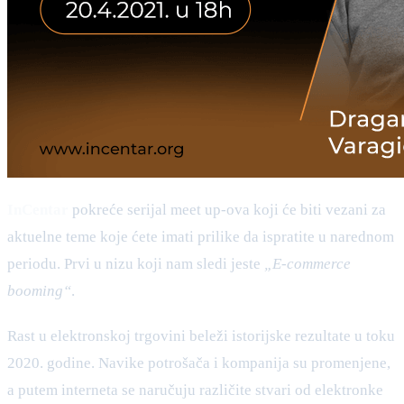
InCentar
pokreće serijal meet up-ova koji će biti vezani za
aktuelne teme koje ćete imati prilike da ispratite u narednom
periodu. Prvi u nizu koji nam sledi jeste
„E-commerce
booming“
.
Rast u elektronskoj trgovini beleži istorijske rezultate u toku
2020. godine. Navike potrošača i kompanija su promenjene,
a putem interneta se naručuju različite stvari od elektronke