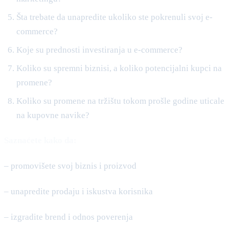
Šta trebate da unapredite ukoliko ste pokrenuli svoj e-
commerce?
Koje su prednosti investiranja u e-commerce?
Koliko su spremni biznisi, a koliko potencijalni kupci na
promene?
Koliko su promene na tržištu tokom prošle godine uticale
na kupovne navike?
Saznaćete kako da:
– promovišete svoj biznis i proizvod
– unapredite prodaju i iskustva korisnika
– izgradite brend i odnos poverenja