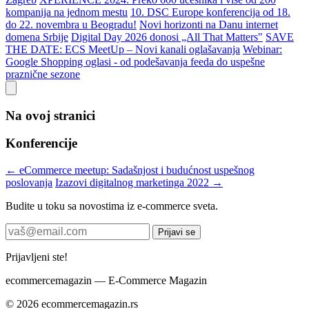
kompanija na jednom mestu
10. DSC Europe konferencija od 18.
do 22. novembra u Beogradu!
Novi horizonti na Danu internet
domena Srbije
Digital Day 2026 donosi „All That Matters"
SAVE
THE DATE: ECS MeetUp – Novi kanali oglašavanja
Webinar:
Google Shopping oglasi - od podešavanja feeda do uspešne
praznične sezone
Na ovoj stranici
Konferencije
← eCommerce meetup: Sadašnjost i budućnost uspešnog
poslovanja
Izazovi digitalnog marketinga 2022 →
Budite u toku sa novostima iz e-commerce sveta.
Prijavi se
Prijavljeni ste!
ecommerce
magazin
— E-Commerce Magazin
© 2026 ecommercemagazin.rs