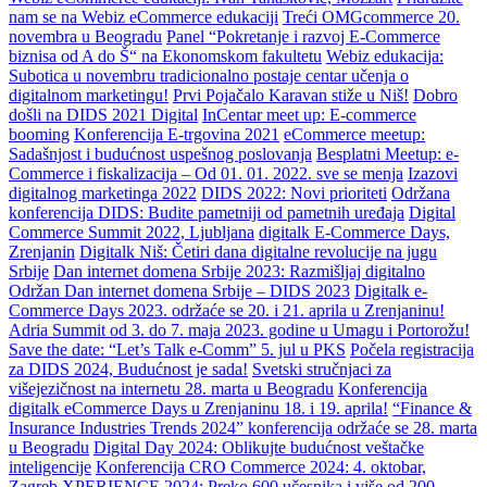
nam se na Webiz eCommerce edukaciji
Treći OMGcommerce 20.
novembra u Beogradu
Panel “Pokretanje i razvoj E-Commerce
biznisa od A do Š“ na Ekonomskom fakultetu
Webiz edukacija:
Subotica u novembru tradicionalno postaje centar učenja o
digitalnom marketingu!
Prvi Pojačalo Karavan stiže u Niš!
Dobro
došli na DIDS 2021 Digital
InCentar meet up: E-commerce
booming
Konferencija E-trgovina 2021
eCommerce meetup:
Sadašnjost i budućnost uspešnog poslovanja
Besplatni Meetup: e-
Commerce i fiskalizacija – Od 01. 01. 2022. sve se menja
Izazovi
digitalnog marketinga 2022
DIDS 2022: Novi prioriteti
Održana
konferencija DIDS: Budite pametniji od pametnih uređaja
Digital
Commerce Summit 2022, Ljubljana
digitalk E-Commerce Days,
Zrenjanin
Digitalk Niš: Četiri dana digitalne revolucije na jugu
Srbije
Dan internet domena Srbije 2023: Razmišljaj digitalno
Održan Dan internet domena Srbije – DIDS 2023
Digitalk e-
Commerce Days 2023. održaće se 20. i 21. aprila u Zrenjaninu!
Adria Summit od 3. do 7. maja 2023. godine u Umagu i Portorožu!
Save the date: “Let’s Talk e-Comm” 5. jul u PKS
Počela registracija
za DIDS 2024, Budućnost je sada!
Svetski stručnjaci za
višejezičnost na internetu 28. marta u Beogradu
Konferencija
digitalk eCommerce Days u Zrenjaninu 18. i 19. aprila!
“Finance &
Insurance Industries Trends 2024” konferencija održaće se 28. marta
u Beogradu
Digital Day 2024: Oblikujte budućnost veštačke
inteligencije
Konferencija CRO Commerce 2024: 4. oktobar,
Zagreb
XPERIENCE 2024: Preko 600 učesnika i više od 200