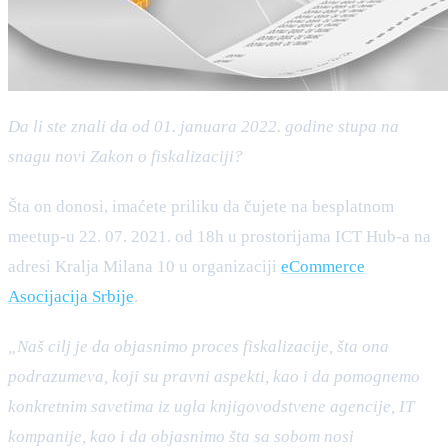
Da li ste znali da od 01. januara 2022. godine stupa na
snagu novi Zakon o fiskalizaciji?
Šta on donosi, imaćete priliku da čujete na besplatnom
meetup-u 22. 07. 2021. od 18h u prostorijama ICT Hub-a na
adresi Kralja Milana 10 u organizaciji
eCommerce
Asocijacija Srbije
.
„Naš cilj je da objasnimo proces fiskalizacije, šta ona
podrazumeva, koji su pravni aspekti, kao i da pomognemo
konkretnim savetima iz ugla knjigovodstvene agencije, IT
kompanije, kao i da objasnimo šta sa sobom nosi