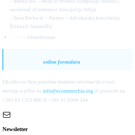
– Marko Ilić – Head of Product kompanije Ananas i
suosnivač eCommerce Asocijacije Srbije
– Sava Pavlović – Partner – Advokatska kancelarija
Živković Samardžić
19:15
– Umrežavanje
Prijava: Putem
online formulara
Ukoliko su Vam potrebne dodatne informacije u vezi
meetup-a pišite na
info@ecommserbia.org
ili pozovite na
+381 63 1312 886 ili +381 61 6394 244.
Newsletter