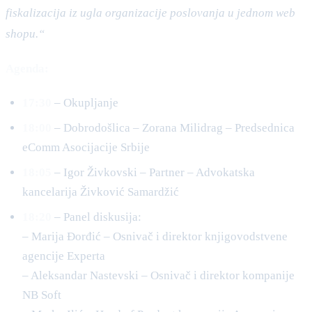
fiskalizacija iz ugla organizacije poslovanja u jednom web
shopu.“
Agenda:
17:30
– Okupljanje
18:00
– Dobrodošlica – Zorana Milidrag – Predsednica
eComm Asocijacije Srbije
18:05
– Igor Živkovski – Partner – Advokatska
kancelarija Živković Samardžić
18:20
– Panel diskusija:
– Marija Đorđić – Osnivač i direktor knjigovodstvene
agencije Experta
– Aleksandar Nastevski – Osnivač i direktor kompanije
NB Soft