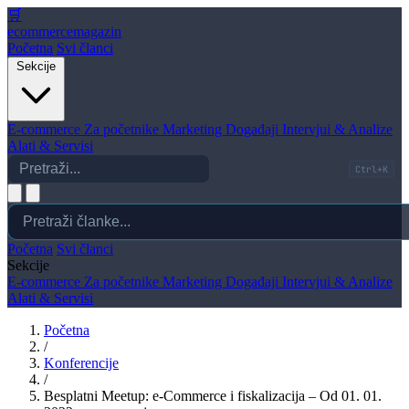
🛒
ecommerce
magazin
Početna
Svi članci
Sekcije
E-commerce
Za početnike
Marketing
Događaji
Intervjui & Analize
Alati & Servisi
Ctrl+K
Početna
Svi članci
Sekcije
E-commerce
Za početnike
Marketing
Događaji
Intervjui & Analize
Alati & Servisi
Početna
/
Konferencije
/
Besplatni Meetup: e-Commerce i fiskalizacija – Od 01. 01.