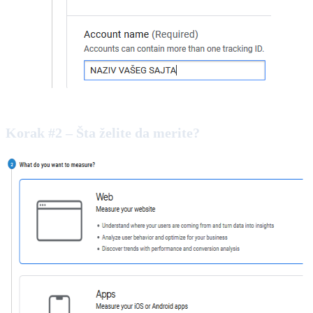
Korak #2 – Šta želite da merite?