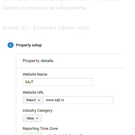
izaberite u zavisnosti od vašim potreba.
Korak #3 – Postavka adrese sajta