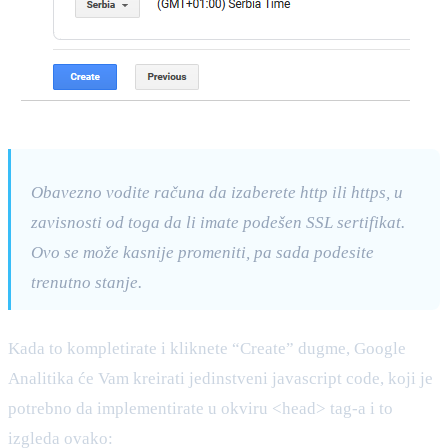
Obavezno vodite računa da izaberete http ili https, u
zavisnosti od toga da li imate podešen SSL sertifikat.
Ovo se može kasnije promeniti, pa sada podesite
trenutno stanje.
Kada to kompletirate i kliknete “Create” dugme, Google
Analitika će Vam kreirati jedinstveni javascript code, koji je
potrebno da implementirate u okviru <head> tag-a i to
izgleda ovako: