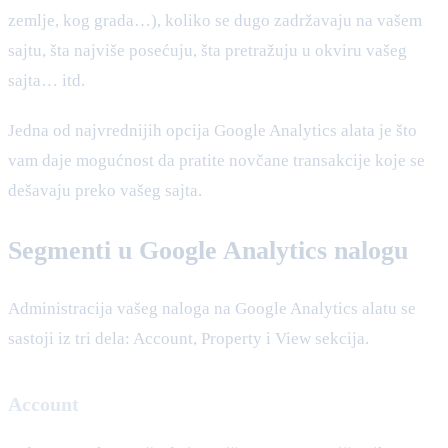
zemlje, kog grada…), koliko se dugo zadržavaju na vašem
sajtu, šta najviše posećuju, šta pretražuju u okviru vašeg
sajta… itd.
Jedna od najvrednijih opcija Google Analytics alata je što
vam daje mogućnost da pratite novčane transakcije koje se
dešavaju preko vašeg sajta.
Segmenti
u Google Analytics nalogu
Administracija vašeg naloga na Google Analytics alatu se
sastoji iz tri dela: Account, Property i View sekcija.
Account