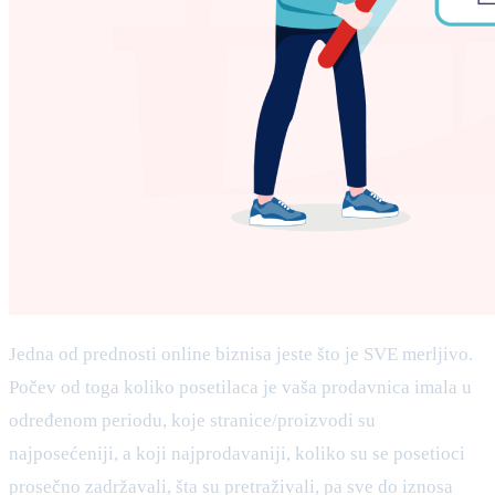
Jedna od prednosti online biznisa jeste što je SVE merljivo.
Počev od toga koliko posetilaca je vaša prodavnica imala u
određenom periodu, koje stranice/proizvodi su
najposećeniji, a koji najprodavaniji, koliko su se posetioci
prosečno zadržavali, šta su pretraživali, pa sve do iznosa