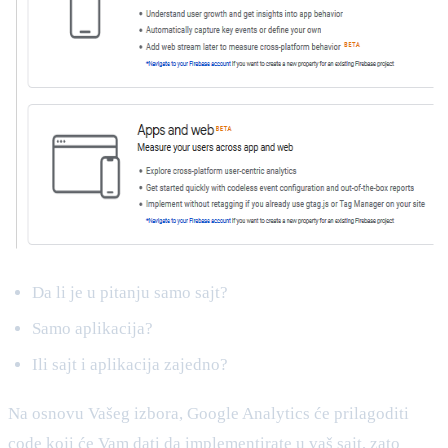
Da li je u pitanju samo sajt?
Samo aplikacija?
Ili sajt i aplikacija zajedno?
Na osnovu Vašeg izbora, Google Analytics će prilagoditi
code koji će Vam dati da implementirate u vaš sajt, zato