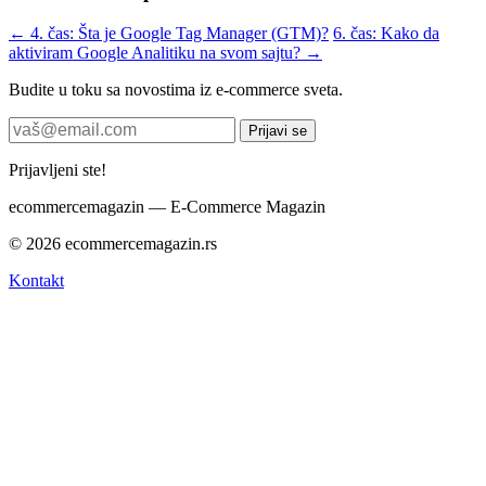
← 4. čas: Šta je Google Tag Manager (GTM)?
6. čas: Kako da
aktiviram Google Analitiku na svom sajtu? →
Budite u toku sa novostima iz e-commerce sveta.
Prijavi se
Prijavljeni ste!
ecommerce
magazin
— E-Commerce Magazin
© 2026 ecommercemagazin.rs
Kontakt