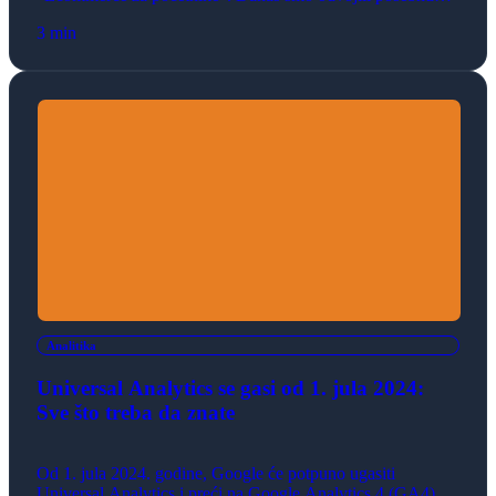
temu, nama veoma blisku, a nadam se da je i vama. Jer, ako
3 min
nije, onda će veoma brzo i da postane, uzevši u obzir
važnost podataka, analitičkog donošenja odluka i
blagovremenog izveštavanja. Predstavljamo vam Google
Locker Studio, […]
Analitika
Universal Analytics se gasi od 1. jula 2024:
Sve što treba da znate
Od 1. jula 2024. godine, Google će potpuno ugasiti
Universal Analytics i preći na Google Analytics 4 (GA4),