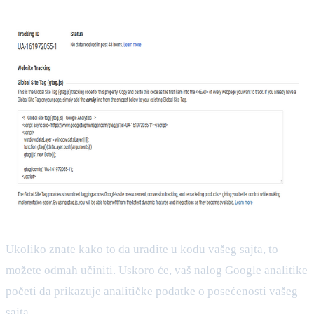
Ukoliko znate kako to da uradite u kodu vašeg sajta, to
možete odmah učiniti. Uskoro će, vaš nalog Google analitike
početi da prikazuje analitičke podatke o posećenosti vašeg
sajta.