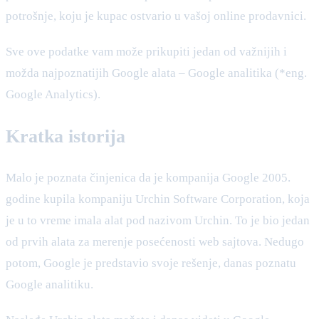
potrošnje, koju je kupac ostvario u vašoj online prodavnici.
Sve ove podatke vam može prikupiti jedan od važnijih i
možda najpoznatijih Google alata – Google analitika (*eng.
Google Analytics).
Kratka istorija
Malo je poznata činjenica da je kompanija Google 2005.
godine kupila kompaniju Urchin Software Corporation, koja
je u to vreme imala alat pod nazivom Urchin. To je bio jedan
od prvih alata za merenje posećenosti web sajtova. Nedugo
potom, Google je predstavio svoje rešenje, danas poznatu
Google analitiku.