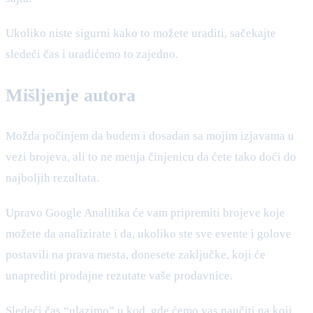
Ukoliko niste sigurni kako to možete uraditi, sačekajte
sledeći čas i uradićemo to zajedno.
Mišljenje autora
Možda počinjem da budem i dosadan sa mojim izjavama u
vezi brojeva, ali to ne menja činjenicu da ćete tako doći do
najboljih rezultata.
Upravo Google Analitika će vam pripremiti brojeve koje
možete da analizirate i da, ukoliko ste sve evente i golove
postavili na prava mesta, donesete zaključke, koji će
unaprediti prodajne rezutate vaše prodavnice.
Sledeći čas “ulazimo” u kod, gde ćemo vas naučiti na koji