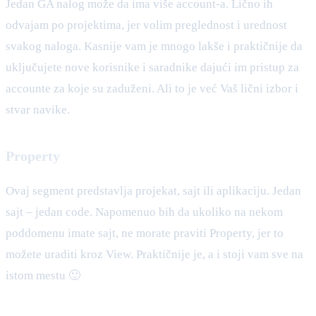
Jedan GA nalog može da ima više account-a. Lično ih
odvajam po projektima, jer volim preglednost i urednost
svakog naloga. Kasnije vam je mnogo lakše i praktičnije da
uključujete nove korisnike i saradnike dajući im pristup za
accounte za koje su zaduženi. Ali to je već Vaš lični izbor i
stvar navike.
Property
Ovaj segment predstavlja projekat, sajt ili aplikaciju. Jedan
sajt – jedan code. Napomenuo bih da ukoliko na nekom
poddomenu imate sajt, ne morate praviti Property, jer to
možete uraditi kroz View. Praktičnije je, a i stoji vam sve na
istom mestu 🙂