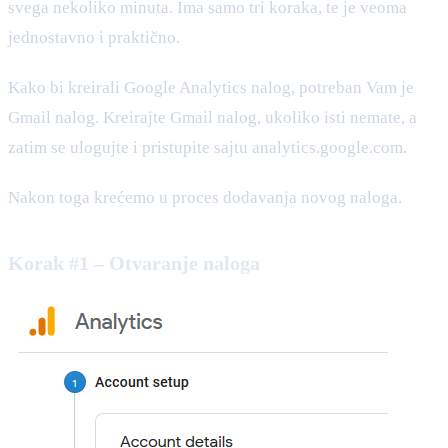
svega nekoliko minuta. Ima samo tri koraka, te je veoma
jednostavno i praktično.
Kako bi kreirali Google Analytics nalog, potreban Vam je
Gmail nalog. Kreirajte Gmail nalog, ukoliko isti nemate, a
zatim se ulogujte i pristupite sajtu analytics.google.com.
Nakon toga krećemo u proces dodavanja novog naloga.
Korak #1 – Otvaranje naloga