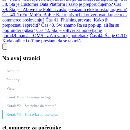
38. Šta je Customer Data Platform i zašto je preporučujemo?
Čas
39. Šta je “Above the Fold” i zašto je važan u elektronskoj trgovini?
Čas 40. ToFu, MoFu, BoFu: Kako privući i konvertovati kupce u e-
commerce poslovanju?
Čas 41. Phishing prevare: Kako ih
prepoznati i sprečiti?
Čas 43. Svi znamo šta su pop-up, ali šta su
pop-under oglasi?
Čas 42. Šta je softver za upravljanje
porudžbinama – OMS i zašto vam je potreban?
Čas 44. Šta je O2O?
Kada online i offline prestanu da se takmiče
Na ovoj stranici
Account
Property
View
Korak #1 – Otvaranje naloga
Korak #2 – Šta želite da merite?
Korak #3 – Postavka adrese sajta
eCommerce za početnike