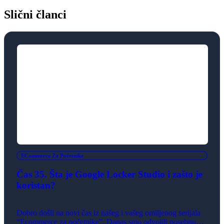
Slični članci
ECommerce Za Početnike
Čas 35. Šta je Google Locker Studio i zašto je
koristan?
Dobro došli na novi čas iz našeg i vašeg omiljenog serijala
“Ecommerce za početnike”. Danas smo odvojili posebnu