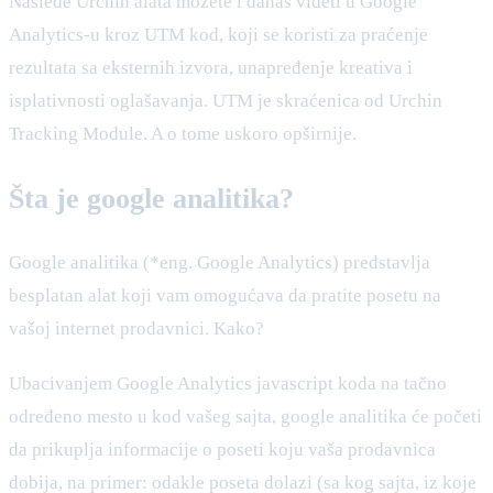
Nasleđe Urchin alata možete i danas videti u Google
Analytics-u kroz UTM kod, koji se koristi za praćenje
rezultata sa eksternih izvora, unapređenje kreativa i
isplativnosti oglašavanja. UTM je skraćenica od Urchin
Tracking Module. A o tome uskoro opširnije.
Šta je google analitika?
Google analitika (*eng. Google Analytics) predstavlja
besplatan alat koji vam omogućava da pratite posetu na
vašoj internet prodavnici. Kako?
Ubacivanjem Google Analytics javascript koda na tačno
određeno mesto u kod vašeg sajta, google analitika će početi
da prikuplja informacije o poseti koju vaša prodavnica
dobija, na primer: odakle poseta dolazi (sa kog sajta, iz koje