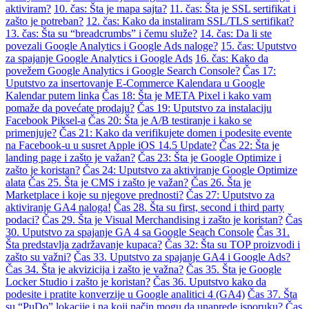
aktiviram?
10. čas: Šta je mapa sajta?
11. čas: Šta je SSL sertifikat i
zašto je potreban?
12. čas: Kako da instaliram SSL/TLS sertifikat?
13. čas: Šta su “breadcrumbs” i čemu služe?
14. čas: Da li ste
povezali Google Analytics i Google Ads naloge?
15. čas: Uputstvo
za spajanje Google Analytics i Google Ads
16. čas: Kako da
povežem Google Analytics i Google Search Console?
Čas 17:
Uputstvo za insertovanje E-Commerce Kalendara u Google
Kalendar putem linka
Čas 18: Šta je META Pixel i kako vam
pomaže da povećate prodaju?
Čas 19: Uputstvo za instalaciju
Facebook Piksel-a
Čas 20: Šta je A/B testiranje i kako se
primenjuje?
Čas 21: Kako da verifikujete domen i podesite evente
na Facebook-u u susret Apple iOS 14.5 Update?
Čas 22: Šta je
landing page i zašto je važan?
Čas 23: Šta je Google Optimize i
zašto je koristan?
Čas 24: Uputstvo za aktiviranje Google Optimize
alata
Čas 25. Šta je CMS i zašto je važan?
Čas 26. Šta je
Marketplace i koje su njegove prednosti?
Čas 27: Uputstvo za
aktiviranje GA4 naloga!
Čas 28. Šta su first, second i third party
podaci?
Čas 29. Šta je Visual Merchandising i zašto je koristan?
Čas
30. Uputstvo za spajanje GA 4 sa Google Seach Console
Čas 31.
Šta predstavlja zadržavanje kupaca?
Čas 32: Šta su TOP proizvodi i
zašto su važni?
Čas 33. Uputstvo za spajanje GA4 i Google Ads?
Čas 34. Šta je akvizicija i zašto je važna?
Čas 35. Šta je Google
Locker Studio i zašto je koristan?
Čas 36. Uputstvo kako da
podesite i pratite konverzije u Google analitici 4 (GA4)
Čas 37. Šta
su “PuDo” lokacije i na koji način mogu da unaprede isporuku?
Čas