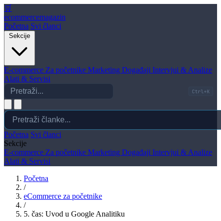
🛒
ecommerce
magazin
Početna
Svi članci
Sekcije
E-commerce
Za početnike
Marketing
Događaji
Intervjui & Analize
Alati & Servisi
Ctrl+K
Početna
Svi članci
Sekcije
E-commerce
Za početnike
Marketing
Događaji
Intervjui & Analize
Alati & Servisi
Početna
/
eCommerce za početnike
/
5. čas: Uvod u Google Analitiku