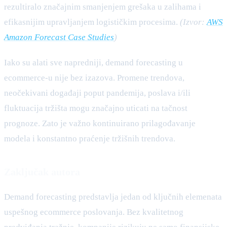
rezultiralo značajnim smanjenjem grešaka u zalihama i
efikasnijim upravljanjem logističkim procesima.
(Izvor:
AWS
Amazon Forecast Case Studies
)
Iako su alati sve napredniji, demand forecasting u
ecommerce-u nije bez izazova. Promene trendova,
neočekivani događaji poput pandemija, poslava i/ili
fluktuacija tržišta mogu značajno uticati na tačnost
prognoze. Zato je važno kontinuirano prilagođavanje
modela i konstantno praćenje tržišnih trendova.
Zaključak autora
Demand forecasting predstavlja jedan od ključnih elemenata
uspešnog ecommerce poslovanja. Bez kvalitetnog