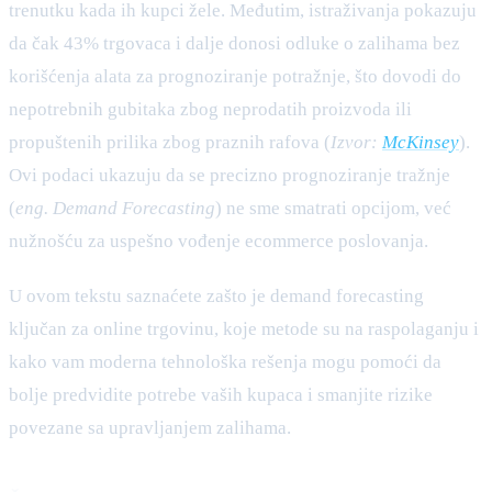
trenutku kada ih kupci žele. Međutim, istraživanja pokazuju
da čak 43% trgovaca i dalje donosi odluke o zalihama bez
korišćenja alata za prognoziranje potražnje, što dovodi do
nepotrebnih gubitaka zbog neprodatih proizvoda ili
propuštenih prilika zbog praznih rafova (
Izvor:
McKinsey
).
Ovi podaci ukazuju da se precizno prognoziranje tražnje
(
eng. Demand Forecasting
) ne sme smatrati opcijom, već
nužnošću za uspešno vođenje ecommerce poslovanja.
U ovom tekstu saznaćete zašto je demand forecasting
ključan za online trgovinu, koje metode su na raspolaganju i
kako vam moderna tehnološka rešenja mogu pomoći da
bolje predvidite potrebe vaših kupaca i smanjite rizike
povezane sa upravljanjem zalihama.