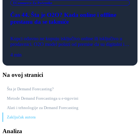
ECommerce Za Početnike
Čas 44. Šta je O2O? Kada online i offline
prestanu da se takmiče
Kupci odavno ne kupuju isključivo online ili isključivo u
prodavnici. O2O model polazi od premise da su digitalni i
fizički kanali najvredniji kada rade zajedno — i pokazuje
4 min
kako to izgleda u praksi.
Na ovoj stranici
Šta je Demand Forecasting?
Metode Demand Forecastinga u e-trgovini
Alati i tehnologije za Demand Forecasting
Zaključak autora
Analiza