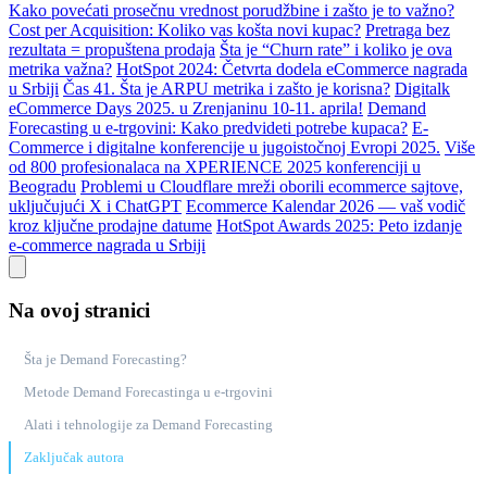
Kako povećati prosečnu vrednost porudžbine i zašto je to važno?
Cost per Acquisition: Koliko vas košta novi kupac?
Pretraga bez
rezultata = propuštena prodaja
Šta je “Churn rate” i koliko je ova
metrika važna?
HotSpot 2024: Četvrta dodela eCommerce nagrada
u Srbiji
Čas 41. Šta je ARPU metrika i zašto je korisna?
Digitalk
eCommerce Days 2025. u Zrenjaninu 10-11. aprila!
Demand
Forecasting u e-trgovini: Kako predvideti potrebe kupaca?
E-
Commerce i digitalne konferencije u jugoistočnoj Evropi 2025.
Više
od 800 profesionalaca na XPERIENCE 2025 konferenciji u
Beogradu
Problemi u Cloudflare mreži oborili ecommerce sajtove,
uključujući X i ChatGPT
Ecommerce Kalendar 2026 — vaš vodič
kroz ključne prodajne datume
HotSpot Awards 2025: Peto izdanje
e-commerce nagrada u Srbiji
Na ovoj stranici
Šta je Demand Forecasting?
Metode Demand Forecastinga u e-trgovini
Alati i tehnologije za Demand Forecasting
Zaključak autora