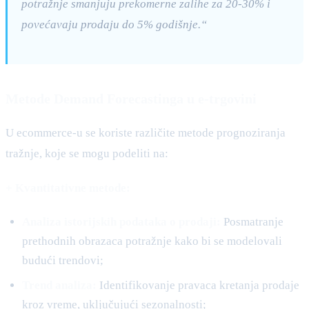
potražnje smanjuju prekomerne zalihe za 20-30% i
povećavaju prodaju do 5% godišnje.“
Metode Demand Forecastinga u e-trgovini
U ecommerce-u se koriste različite metode prognoziranja
tražnje, koje se mogu podeliti na:
+ Kvantitativne metode:
Analiza istorijskih podataka o prodaji:
Posmatranje
prethodnih obrazaca potražnje kako bi se modelovali
budući trendovi;
Trend analiza:
Identifikovanje pravaca kretanja prodaje
kroz vreme, uključujući sezonalnosti;