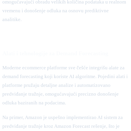
omogućavajući obradu velikih količina podataka u realnom
vremenu i donošenje odluka na osnovu prediktivne
analitike.
Alati i tehnologije za Demand Forecasting
Moderne ecommerce platforme sve češće integrišu alate za
demand forecasting koji koriste AI algoritme. Pojedini alati i
platforme pružaju detaljne analize i automatizovano
predviđanje tražnje, omogućavajući precizno donošenje
odluka baziranih na podacima.
Na primer, Amazon je uspešno implementirao AI sistem za
predviđanje tražnje kroz Amazon Forecast rešenje, što je