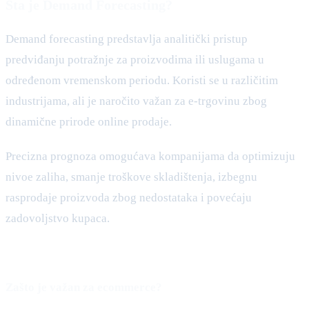
Šta je Demand Forecasting?
Demand forecasting predstavlja analitički pristup
predviđanju potražnje za proizvodima ili uslugama u
određenom vremenskom periodu. Koristi se u različitim
industrijama, ali je naročito važan za e-trgovinu zbog
dinamične prirode online prodaje.
Precizna prognoza omogućava kompanijama da optimizuju
nivoe zaliha, smanje troškove skladištenja, izbegnu
rasprodaje proizvoda zbog nedostataka i povećaju
zadovoljstvo kupaca.
Zašto je važan za ecommerce?