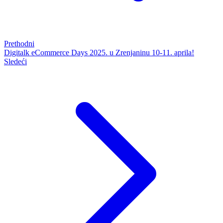
Prethodni
Digitalk eCommerce Days 2025. u Zrenjaninu 10-11. aprila!
Sledeći