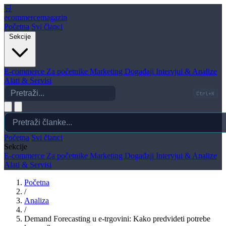
🛒
ecommerce
magazin
Početna
Svi članci
Sekcije
E-commerce
Za početnike
Marketing
Događaji
Intervjui & Analize
Alati & Servisi
Ctrl+K
Početna
Svi članci
Sekcije
E-commerce
Za početnike
Marketing
Događaji
Intervjui & Analize
Alati & Servisi
Početna
/
Analiza
/
Demand Forecasting u e-trgovini: Kako predvideti potrebe