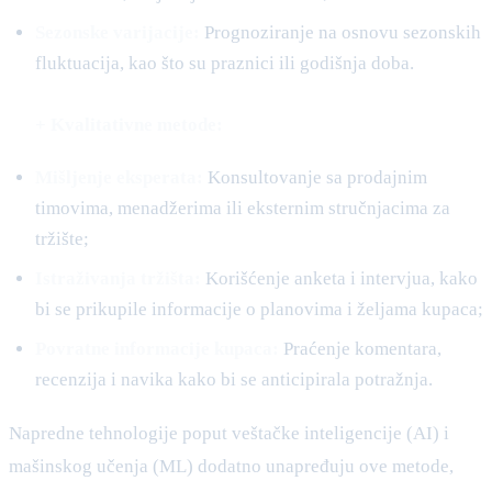
Sezonske varijacije:
Prognoziranje na osnovu sezonskih
fluktuacija, kao što su praznici ili godišnja doba.
+ Kvalitativne metode:
Mišljenje eksperata:
Konsultovanje sa prodajnim
timovima, menadžerima ili eksternim stručnjacima za
tržište;
Istraživanja tržišta:
Korišćenje anketa i intervjua, kako
bi se prikupile informacije o planovima i željama kupaca;
Povratne informacije kupaca:
Praćenje komentara,
recenzija i navika kako bi se anticipirala potražnja.
Napredne tehnologije poput veštačke inteligencije (AI) i
mašinskog učenja (ML) dodatno unapređuju ove metode,