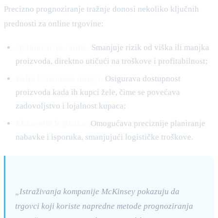
Precizno prognoziranje tražnje donosi nekoliko ključnih
prednosti za online trgovine:
Optimizacija zaliha:
Smanjuje rizik od viška ili manjka
proizvoda, direktno utičući na troškove i profitabilnost;
Bolja korisnička usluga:
Osigurava dostupnost
proizvoda kada ih kupci žele, čime se povećava
zadovoljstvo i lojalnost kupaca;
Efikasnija logistika:
Omogućava preciznije planiranje
nabavke i isporuka, smanjujući logističke troškove.
„Istraživanja kompanije McKinsey pokazuju da
trgovci koji koriste napredne metode prognoziranja