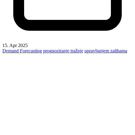
15. Apr 2025
Demand Forecasting
prognoziranje tražnje
upravljanjem zalihama