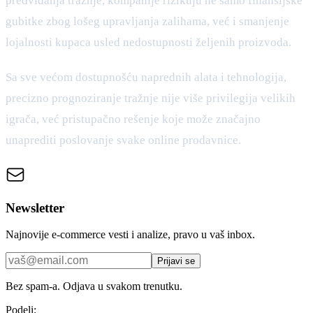
predviđanja tražnje, kompanije rizikuju ne samo finansijske
gubitke zbog lošeg upravljanja zalihama, već i smanjenje
lojalnosti kupaca usled nedostupnosti željenih proizvoda.
Sa sve većom dostupnošću naprednih alata i tehnologija,
precizno prognoziranje tražnje nije više privilegija velikih
igrača, već pristupačno rešenje koje može značajno
unaprediti poslovanje svake online prodavnice.
Newsletter
Najnovije e-commerce vesti i analize, pravo u vaš inbox.
Prijavi se
Bez spam-a. Odjava u svakom trenutku.
Podeli: